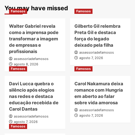
You may have missed
Famosos
Famosos
Walter Gabriel revela
Gilberto Gil relembra
como a imprensa pode
Preta Gil e destaca
transformar a imagem
força do legado
de empresas e
deixado pela filha
profissionais
assessoriadefamosos
agosto 7, 2026
assessoriadefamosos
agosto 8, 2026
Famosos
Famosos
Davi Lucca quebra o
Carol Nakamura deixa
silêncio após elogios
romance com Hungria
nas redes e destaca
em aberto ao falar
educação recebida de
sobre vida amorosa
Carol Dantas
assessoriadefamosos
agosto 7, 2026
assessoriadefamosos
agosto 7, 2026
Famosos