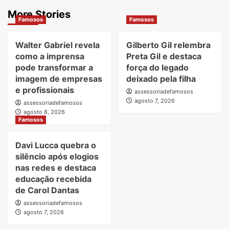
More Stories
Famosos
Famosos
Walter Gabriel revela
Gilberto Gil relembra
como a imprensa
Preta Gil e destaca
pode transformar a
força do legado
imagem de empresas
deixado pela filha
e profissionais
assessoriadefamosos
agosto 7, 2026
assessoriadefamosos
agosto 8, 2026
Famosos
Davi Lucca quebra o
silêncio após elogios
nas redes e destaca
educação recebida
de Carol Dantas
assessoriadefamosos
agosto 7, 2026