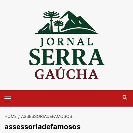
Skip
to
content
Primary
Menu
HOME
ASSESSORIADEFAMOSOS
assessoriadefamosos