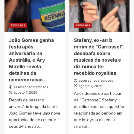
elogios
ao
nas
falar
redes
sobre
e
vida
destaca
Famosos
Famosos
amorosa
educação
recebida
João Gomes ganha
Stefany, ex-atriz
de
Carol
festa após
mirim de “Carrossel”,
Dantas
aniversário na
desabafa sobre
Austrália, e Ary
músicas da novela e
Mirelle revela
diz nunca ter
detalhes da
recebido royalties
comemoração
assessoriadefamosos
agosto 7, 2026
assessoriadefamosos
agosto 7, 2026
Anos depois de participar
Depois de passar o
de “Carrossel”, Stefany
aniversário longe da família,
decidiu expor uma questão
João Gomes teve uma nova
relacionada ao período em
oportunidade de celebrar
que integrou o elenco
seus 24 anos ao...
infantil...