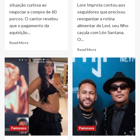
situação curiosa ao
Lore Improta contou aos
negociar a compra de 60
seguidores que precisou
porcos. O cantor revelou
reorganizar a rotina
que o pagamento da
alimentar de Levi, seu filho
aquisição...
caçula com Léo Santana.
O...
Read
Read More
more
Read
Read More
about
more
Leonardo
about
compra
Lore
60
Improta
porcos
revela
e
mudança
brinca
na
com
rotina
dificuldade
de
para
Levi
fazer
após
PIX:
bebê
“Vou
ganhar
Famosos
Famosos
pedir
2
ajuda”
kg