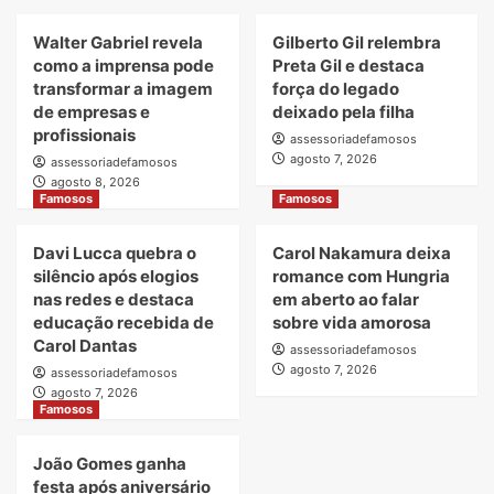
bebê
Neymar
e
Jr.
Walter Gabriel revela
Gilberto Gil relembra
revela
em
como a imprensa pode
Preta Gil e destaca
como
noite
transformar a imagem
força do legado
Nicolas
de
de empresas e
deixado pela filha
Prattes
solidariedade
profissionais
acompanhou
em
assessoriadefamosos
o
agosto 7, 2026
São
assessoriadefamosos
exame
Paulo
agosto 8, 2026
Famosos
Famosos
Davi Lucca quebra o
Carol Nakamura deixa
silêncio após elogios
romance com Hungria
nas redes e destaca
em aberto ao falar
educação recebida de
sobre vida amorosa
Carol Dantas
assessoriadefamosos
agosto 7, 2026
assessoriadefamosos
agosto 7, 2026
Famosos
João Gomes ganha
festa após aniversário