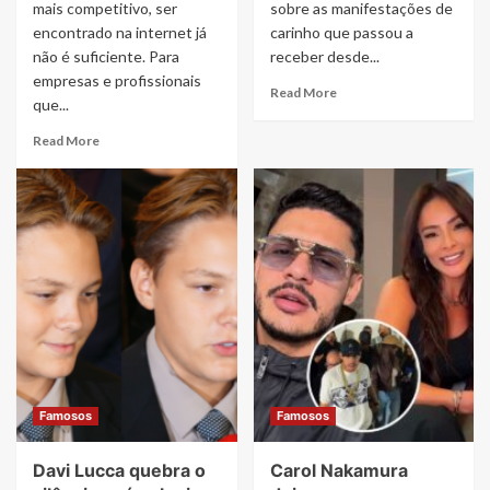
mais competitivo, ser
sobre as manifestações de
encontrado na internet já
carinho que passou a
não é suficiente. Para
receber desde...
empresas e profissionais
Read
Read More
que...
more
about
Read
Read More
Gilberto
more
Gil
about
relembra
Walter
Preta
Gabriel
Gil
revela
e
como
destaca
a
força
imprensa
do
pode
legado
transformar
deixado
a
pela
imagem
filha
de
Famosos
Famosos
empresas
e
Davi Lucca quebra o
Carol Nakamura
profissionais