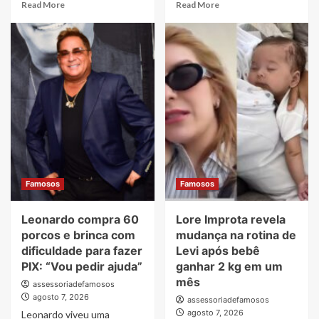
Read
Read
Read More
Read More
more
more
about
about
João
Stefany,
Gomes
ex-
ganha
atriz
festa
mirim
após
de
aniversário
“Carrossel”,
na
desabafa
Austrália,
sobre
e
músicas
Ary
da
Mirelle
novela
Famosos
Famosos
revela
e
detalhes
diz
Leonardo compra 60
Lore Improta revela
da
nunca
comemoração
ter
porcos e brinca com
mudança na rotina de
recebido
dificuldade para fazer
Levi após bebê
royalties
PIX: “Vou pedir ajuda”
ganhar 2 kg em um
mês
assessoriadefamosos
agosto 7, 2026
assessoriadefamosos
agosto 7, 2026
Leonardo viveu uma