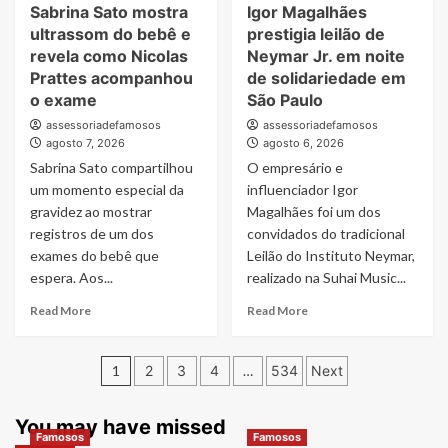
Sabrina Sato mostra
Igor Magalhães
em
um
ultrassom do bebê e
prestigia leilão de
mês
revela como Nicolas
Neymar Jr. em noite
Prattes acompanhou
de solidariedade em
o exame
São Paulo
assessoriadefamosos
assessoriadefamosos
agosto 7, 2026
agosto 6, 2026
Sabrina Sato compartilhou
O empresário e
um momento especial da
influenciador Igor
gravidez ao mostrar
Magalhães foi um dos
registros de um dos
convidados do tradicional
exames do bebê que
Leilão do Instituto Neymar,
espera. Aos...
realizado na Suhai Music...
Read
Read
Read More
Read More
more
more
about
about
Paginação
Sabrina
Igor
1
2
3
4
…
534
Next
Sato
Magalhães
de
mostra
prestigia
ultrassom
leilão
You may have missed
posts
Famosos
Famosos
do
de