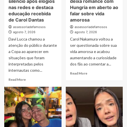
silêncio após elogios
deixa romance com
nas redes e destaca
Hungria em aberto ao
educação recebida
falar sobre vida
de Carol Dantas
amorosa
assessoriadefamosos
assessoriadefamosos
agosto 7, 2026
agosto 7, 2026
Davi Lucca chamou a
Carol Nakamura voltou a
atenção do público durante
ser questionada sobre sua
a Copa ao aparecer em
vida amorosa e acabou
situações que foram
aumentando a curiosidade
interpretadas pelos
dos fãs ao comentar a...
internautas como...
Read
Read More
more
Read
Read More
about
more
Carol
about
Nakamura
Davi
deixa
Lucca
romance
quebra
com
o
Hungria
silêncio
em
após
aberto