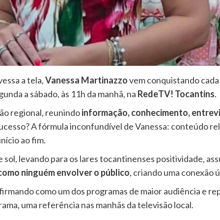
essa a tela,
Vanessa Martinazzo
vem conquistando cada 
egunda a sábado, às 11h da manhã, na
RedeTV! Tocantins
.
ão regional, reunindo
informação, conhecimento, entrevi
sucesso? A fórmula inconfundível de Vanessa: conteúdo re
ício ao fim.
sol, levando para os lares tocantinenses positividade, as
e como ninguém envolver o público
, criando uma conexão ú
 firmando como um dos programas de maior audiência e r
rama, uma referência nas manhãs da televisão local.