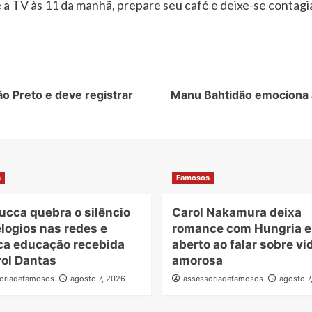
igue a TV às 11 da manhã, prepare seu café e deixe-se cont
o Preto e deve registrar
Manu Bahtidão emociona 
s
Famosos
ucca quebra o silêncio
Carol Nakamura deixa
logios nas redes e
romance com Hungria 
ca educação recebida
aberto ao falar sobre vi
rol Dantas
amorosa
oriadefamosos
agosto 7, 2026
assessoriadefamosos
agosto 7