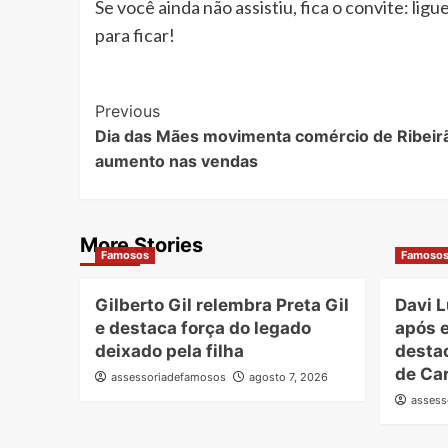
Se você ainda não assistiu, fica o convite: l
para ficar!
Post
Previous
Dia das Mães movimenta comércio de Ribeirã
Navigation
aumento nas vendas
More Stories
Famosos
Famoso
Gilberto Gil relembra Preta Gil
Davi L
e destaca força do legado
após e
deixado pela filha
desta
de Ca
assessoriadefamosos
agosto 7, 2026
assess