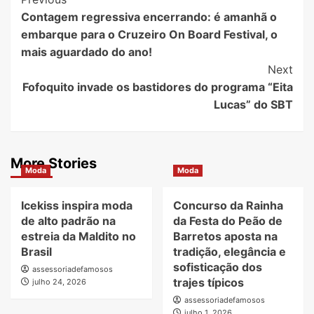
Post
Contagem regressiva encerrando: é amanhã o
Navigation
embarque para o Cruzeiro On Board Festival, o
mais aguardado do ano!
Next
Fofoquito invade os bastidores do programa “Eita
Lucas” do SBT
More Stories
Moda
Moda
Icekiss inspira moda
Concurso da Rainha
de alto padrão na
da Festa do Peão de
estreia da Maldito no
Barretos aposta na
Brasil
tradição, elegância e
sofisticação dos
assessoriadefamosos
trajes típicos
julho 24, 2026
assessoriadefamosos
julho 1, 2026