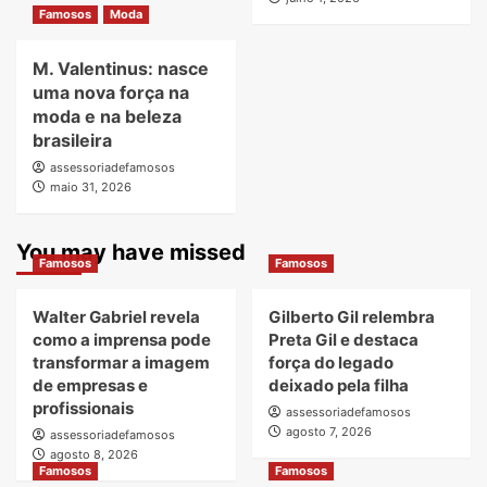
Famosos
Moda
M. Valentinus: nasce
uma nova força na
moda e na beleza
brasileira
assessoriadefamosos
maio 31, 2026
You may have missed
Famosos
Famosos
Walter Gabriel revela
Gilberto Gil relembra
como a imprensa pode
Preta Gil e destaca
transformar a imagem
força do legado
de empresas e
deixado pela filha
profissionais
assessoriadefamosos
agosto 7, 2026
assessoriadefamosos
agosto 8, 2026
Famosos
Famosos