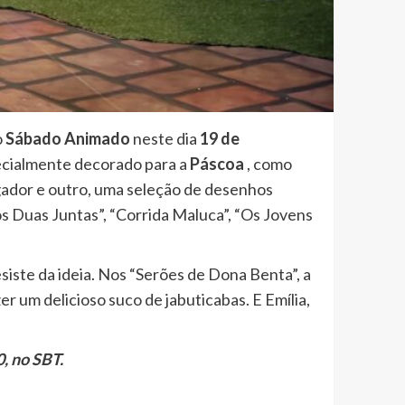
o
Sábado Animado
neste dia
19 de
ecialmente decorado para a
Páscoa
, como
gador e outro, uma seleção de desenhos
ós Duas Juntas”, “Corrida Maluca”, “Os Jovens
esiste da ideia. Nos “Serões de Dona Benta”, a
er um delicioso suco de jabuticabas. E Emília,
, no SBT.