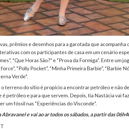
rovas, prêmios e desenhos para a garotada que acompanha 
erativas com os participantes de casa em um cenário esp
mes”, “Que Horas São?” e “Prova da Formiga”. Entre um jo
orce”, “Polly Pocket”, “Minha Primeira Barbie”, “Barbie N
terna Verde”.
o terreno do sítio é propício a encontrar petróleo e não d
 é petróleo e para que servem. Depois, tia Nastácia vai faz
zer um fóssil nas “Experiências do Visconde”.
bravanel e vai ao ar todos os sábados, a partir das 06h40