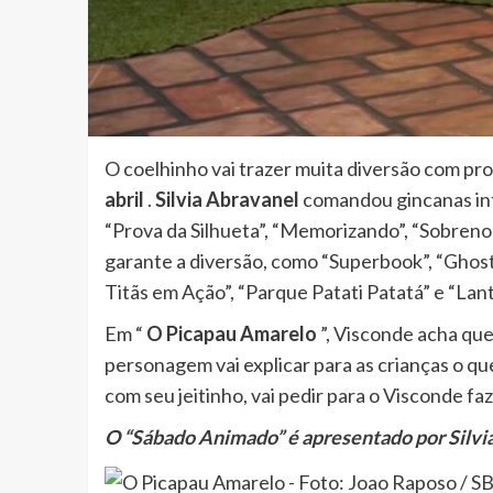
O coelhinho vai trazer muita diversão com p
abril
.
Silvia Abravanel
comandou gincanas int
“Prova da Silhueta”, “Memorizando”, “Sobreno
garante a diversão, como “Superbook”, “Ghostf
Titãs em Ação”, “Parque Patati Patatá” e “Lan
Em “
O Picapau Amarelo
”, Visconde acha que 
personagem vai explicar para as crianças o que
com seu jeitinho, vai pedir para o Visconde fa
O “Sábado Animado” é apresentado por Silvia A