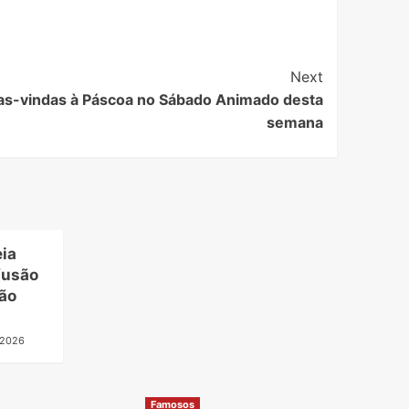
Next
oas-vindas à Páscoa no Sábado Animado desta
semana
eia
fusão
ão
, 2026
Famosos