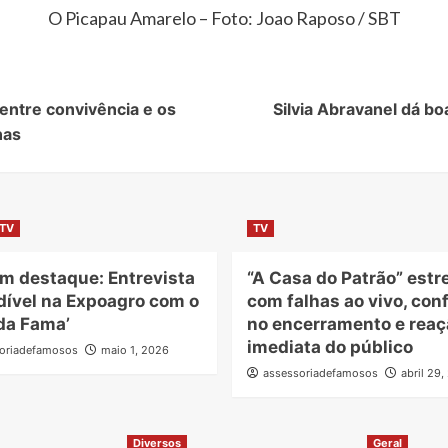
O Picapau Amarelo – Foto: Joao Raposo / SBT
entre convivência e os
Silvia Abravanel dá b
nas
TV
TV
m destaque: Entrevista
“A Casa do Patrão” estr
dível na Expoagro com o
com falhas ao vivo, con
da Fama’
no encerramento e reaç
imediata do público
oriadefamosos
maio 1, 2026
assessoriadefamosos
abril 29
Diversos
Geral