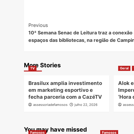
Post
Previous
10ª Semana Senac de Leitura traz a conexão 
Navigation
espaços das bibliotecas, na região de Campi
More Stories
TV
Geral
Brasilux amplia investimento
Alok e
em marketing esportivo e
Imper
fecha parceria com a CazéTV
‘Hora 
assessoriadefamosos
julho 22, 2026
assess
You may have missed
Famosos
Famosos