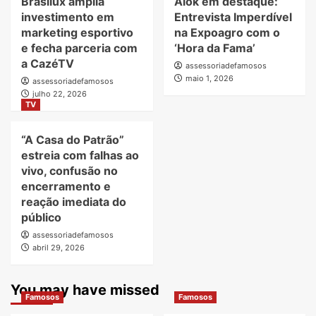
Brasilux amplia
Alok em destaque:
investimento em
Entrevista Imperdível
marketing esportivo
na Expoagro com o
e fecha parceria com
‘Hora da Fama’
a CazéTV
assessoriadefamosos
maio 1, 2026
assessoriadefamosos
julho 22, 2026
TV
“A Casa do Patrão”
estreia com falhas ao
vivo, confusão no
encerramento e
reação imediata do
público
assessoriadefamosos
abril 29, 2026
You may have missed
Famosos
Famosos