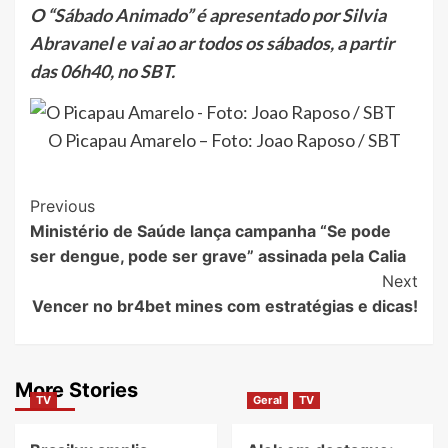
O “Sábado Animado” é apresentado por Silvia
Abravanel e vai ao ar todos os sábados, a partir
das 06h40, no SBT.
O Picapau Amarelo – Foto: Joao Raposo / SBT
Post
Previous
Ministério de Saúde lança campanha “Se pode
Navigation
ser dengue, pode ser grave” assinada pela Calia
Next
Vencer no br4bet mines com estratégias e dicas!
More Stories
TV
Geral
TV