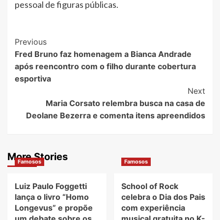
pessoal de figuras públicas.
Post
Previous
Fred Bruno faz homenagem a Bianca Andrade
Navigation
após reencontro com o filho durante cobertura
esportiva
Next
Maria Corsato relembra busca na casa de
Deolane Bezerra e comenta itens apreendidos
More Stories
Famosos
Famosos
Luiz Paulo Foggetti
School of Rock
lança o livro “Homo
celebra o Dia dos Pais
Longevus” e propõe
com experiência
um debate sobre os
musical gratuita no K-