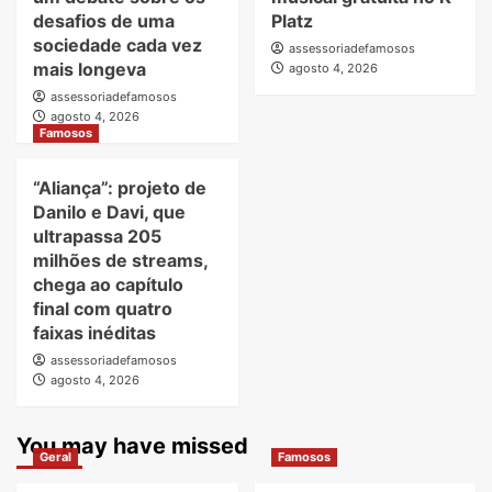
desafios de uma
Platz
sociedade cada vez
assessoriadefamosos
mais longeva
agosto 4, 2026
assessoriadefamosos
agosto 4, 2026
Famosos
“Aliança”: projeto de
Danilo e Davi, que
ultrapassa 205
milhões de streams,
chega ao capítulo
final com quatro
faixas inéditas
assessoriadefamosos
agosto 4, 2026
You may have missed
Geral
Famosos