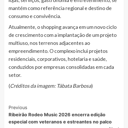
lojas, serviços, gastronomia e entretenimento, se
mantém como referência regional e destino de
consumo e convivência.
Atualmente, o shopping avança em um novo ciclo
de crescimento com a implantação de um projeto
multiuso, nos terrenos adjacentes ao
empreendimento. O complexo inclui projetos
residenciais, corporativos, hotelaria e saúde,
conduzidos por empresas consolidadas em cada
setor.
(
Créditos da imagem: Tábata Barbosa
)
Post
Previous
Ribeirão Rodeo Music 2026 encerra edição
Navigation
especial com veteranos e estreantes no palco