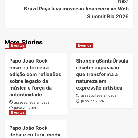
Next
Brazil Pays leva inovação financeira ao Web
Summit Rio 2026
More Stories
Eventos
Eventos
Papo João Rock
ShoppingSantaÚrsula
encerra terceira
recebe exposição
edição com reflexões
que transforma a
sobre legado da
natureza em
música e força da
expressão artística
autenticidade
assessoriadefamosos
julho 27, 2026
assessoriadefamosos
julho 31, 2026
Eventos
Papo João Rock
debate cultura, moda,