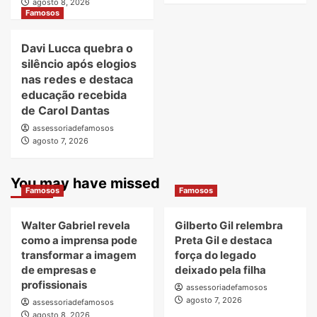
agosto 8, 2026
Famosos
Davi Lucca quebra o
silêncio após elogios
nas redes e destaca
educação recebida
de Carol Dantas
assessoriadefamosos
agosto 7, 2026
You may have missed
Famosos
Famosos
Walter Gabriel revela
Gilberto Gil relembra
como a imprensa pode
Preta Gil e destaca
transformar a imagem
força do legado
de empresas e
deixado pela filha
profissionais
assessoriadefamosos
agosto 7, 2026
assessoriadefamosos
agosto 8, 2026