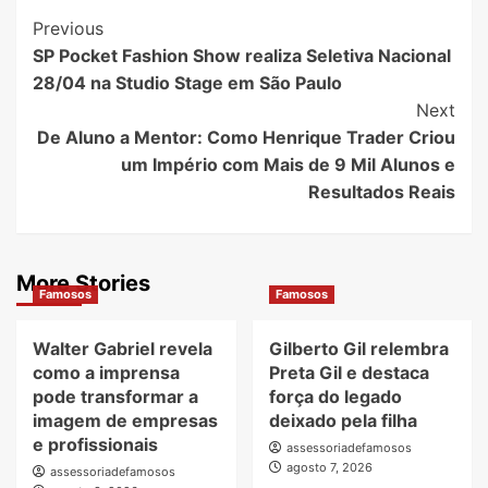
Post
Previous
SP Pocket Fashion Show realiza Seletiva Nacional
Navigation
28/04 na Studio Stage em São Paulo
Next
De Aluno a Mentor: Como Henrique Trader Criou
um Império com Mais de 9 Mil Alunos e
Resultados Reais
More Stories
Famosos
Famosos
Walter Gabriel revela
Gilberto Gil relembra
como a imprensa
Preta Gil e destaca
pode transformar a
força do legado
imagem de empresas
deixado pela filha
e profissionais
assessoriadefamosos
agosto 7, 2026
assessoriadefamosos