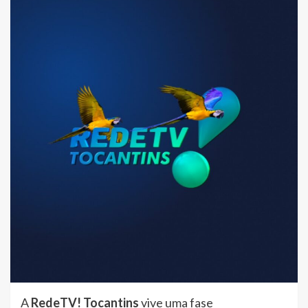
A
RedeTV! Tocantins
vive uma fase