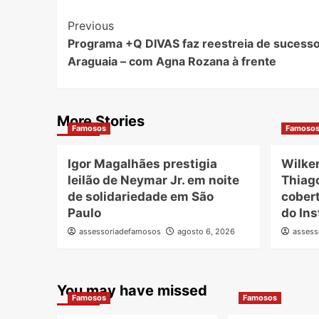
Post
Previous
Programa +Q DIVAS faz reestreia de sucesso
Navigation
Araguaia – com Agna Rozana à frente
More Stories
Famosos
Famoso
Igor Magalhães prestigia
Wilke
leilão de Neymar Jr. em noite
Thiag
de solidariedade em São
cobert
Paulo
do Ins
assessoriadefamosos
agosto 6, 2026
assess
You may have missed
Famosos
Famosos