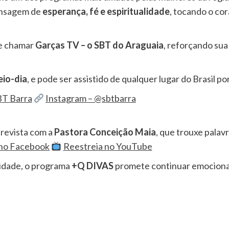
ensagem de
esperança, fé e espiritualidade
, tocando o co
se chamar
Garças TV – o SBT do Araguaia
, reforçando sua
eio-dia
, e pode ser assistido de qualquer lugar do Brasil po
BT Barra
Instagram – @sbtbarra
revista com a
Pastora Conceição Maia
, que trouxe palavr
 no Facebook
Reestreia no YouTube
lidade, o programa
+Q DIVAS
promete continuar emocionan