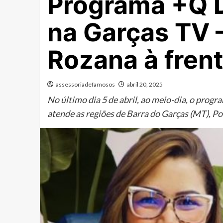
Programa +Q D
na Garças TV 
Rozana à fren
assessoriadefamosos
abril 20, 2025
No último dia 5 de abril, ao meio-dia, o prog
atende as regiões de Barra do Garças (MT), Po