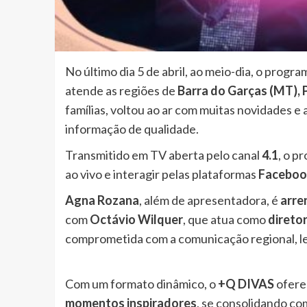
No último dia 5 de abril, ao meio-dia, o progr
atende as regiões de
Barra do Garças (MT), 
famílias, voltou ao ar com muitas novidades e
informação de qualidade.
Transmitido em TV aberta pelo canal
4.1
, o p
ao vivo e interagir pelas plataformas
Faceboo
Agna Rozana
, além de apresentadora, é
arre
com
Octávio Wilquer
, que atua como
diretor
comprometida com a comunicação regional, le
Com um formato dinâmico, o
+Q DIVAS
ofere
momentos inspiradores
, se consolidando c