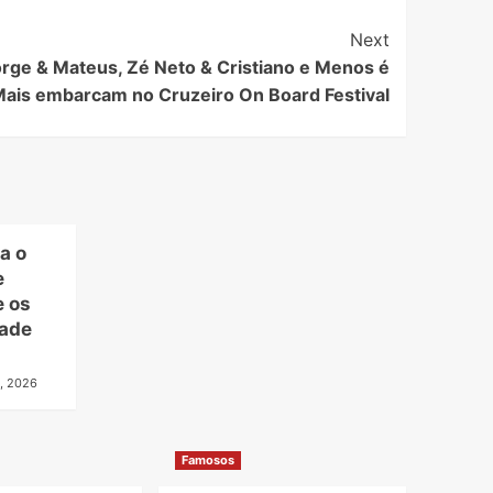
Next
rge & Mateus, Zé Neto & Cristiano e Menos é
ais embarcam no Cruzeiro On Board Festival
a o
e
e os
dade
, 2026
Famosos