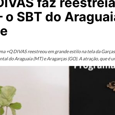
IVAS faz reestrei
– o SBT do Aragua
te
rama +Q DIVAS reestreou em grande estilo na tela da Garças
ntal do Araguaia (MT) e Aragarças (GO). A atração, que é 