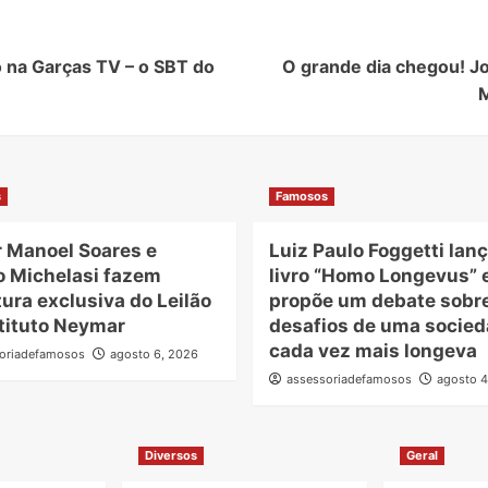
 na Garças TV – o SBT do
O grande dia chegou! Jo
M
s
Famosos
r Manoel Soares e
Luiz Paulo Foggetti lanç
o Michelasi fazem
livro “Homo Longevus” 
ura exclusiva do Leilão
propõe um debate sobr
tituto Neymar
desafios de uma socie
cada vez mais longeva
oriadefamosos
agosto 6, 2026
assessoriadefamosos
agosto 4
Diversos
Geral