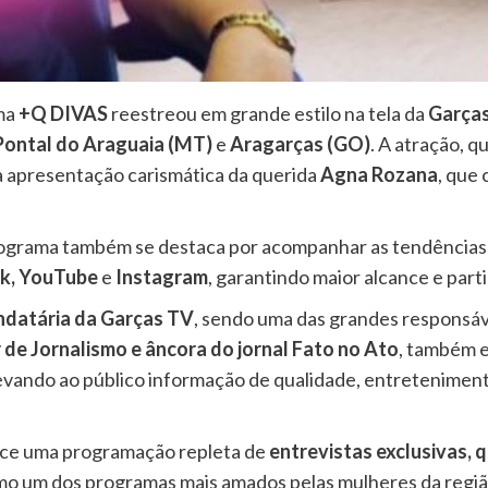
ama
+Q DIVAS
reestreou em grande estilo na tela da
Garças
Pontal do Araguaia (MT)
e
Aragarças (GO)
. A atração, 
 a apresentação carismática da querida
Agna Rozana
, que
rograma também se destaca por acompanhar as tendências da 
k, YouTube
e
Instagram
, garantindo maior alcance e part
ndatária da Garças TV
, sendo uma das grandes responsáve
 de Jornalismo e âncora do jornal Fato no Ato
, também e
vando ao público informação de qualidade, entreteniment
ce uma programação repleta de
entrevistas exclusivas, q
omo um dos programas mais amados pelas mulheres da regiã