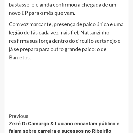
bastasse, ele ainda confirmou a chegada de um
novo EP para o mês que vem.
Com voz marcante, presença de palco única e uma
legião de fãs cada vez mais fiel, Nattanzinho
reafirma sua força dentro do circuito sertanejo e
já se prepara para outro grande palco: o de
Barretos.
Post
Previous
Zezé Di Camargo & Luciano encantam público e
Navigation
falam sobre carreira e sucessos no Ribeirão