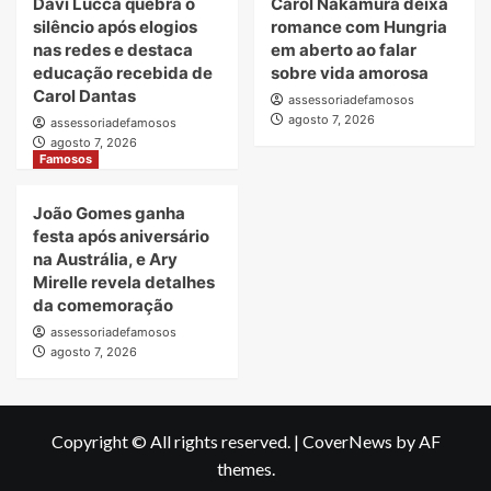
Davi Lucca quebra o
Carol Nakamura deixa
silêncio após elogios
romance com Hungria
nas redes e destaca
em aberto ao falar
educação recebida de
sobre vida amorosa
Carol Dantas
assessoriadefamosos
agosto 7, 2026
assessoriadefamosos
agosto 7, 2026
Famosos
João Gomes ganha
festa após aniversário
na Austrália, e Ary
Mirelle revela detalhes
da comemoração
assessoriadefamosos
agosto 7, 2026
Copyright © All rights reserved.
|
CoverNews
by AF
themes.