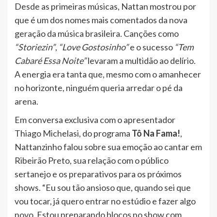
Desde as primeiras músicas, Nattan mostrou por
que é um dos nomes mais comentados da nova
geração da música brasileira. Canções como
“Storiezin”
,
“Love Gostosinho”
e o sucesso
“Tem
Cabaré Essa Noite”
levaram a multidão ao delírio.
A energia era tanta que, mesmo com o amanhecer
no horizonte, ninguém queria arredar o pé da
arena.
Em conversa exclusiva com o apresentador
Thiago Michelasi, do programa
Tô Na Fama!
,
Nattanzinho falou sobre sua emoção ao cantar em
Ribeirão Preto, sua relação com o público
sertanejo e os preparativos para os próximos
shows. “Eu sou tão ansioso que, quando sei que
vou tocar, já quero entrar no estúdio e fazer algo
novo. Estou preparando blocos no show com