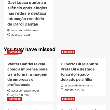
Davi Lucca quebra o
silêncio após elogios
nas redes e destaca
educação recebida
de Carol Dantas
assessoriadefamosos
agosto 7, 2026
You may have missed
Famosos
Famosos
Walter Gabriel revela
Gilberto Gil relembra
como a imprensa pode
Preta Gil e destaca
transformar a imagem
força do legado
de empresas e
deixado pela filha
profissionais
assessoriadefamosos
agosto 7, 2026
assessoriadefamosos
agosto 8, 2026
Famosos
Famosos