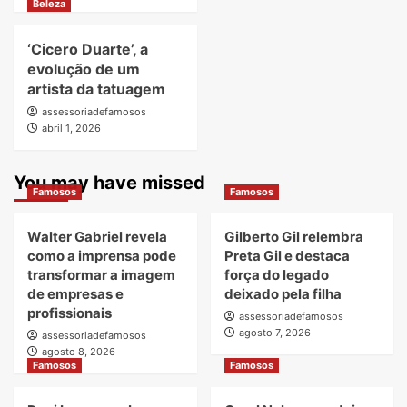
Beleza
‘Cicero Duarte’, a
evolução de um
artista da tatuagem
assessoriadefamosos
abril 1, 2026
You may have missed
Famosos
Famosos
Walter Gabriel revela
Gilberto Gil relembra
como a imprensa pode
Preta Gil e destaca
transformar a imagem
força do legado
de empresas e
deixado pela filha
profissionais
assessoriadefamosos
agosto 7, 2026
assessoriadefamosos
agosto 8, 2026
Famosos
Famosos