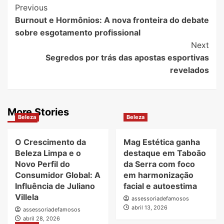
Post
Previous
Burnout e Hormônios: A nova fronteira do debate
Navigation
sobre esgotamento profissional
Next
Segredos por trás das apostas esportivas
revelados
More Stories
Beleza
Beleza
O Crescimento da
Mag Estética ganha
Beleza Limpa e o
destaque em Taboão
Novo Perfil do
da Serra com foco
Consumidor Global: A
em harmonização
Influência de Juliano
facial e autoestima
Villela
assessoriadefamosos
abril 13, 2026
assessoriadefamosos
abril 28, 2026