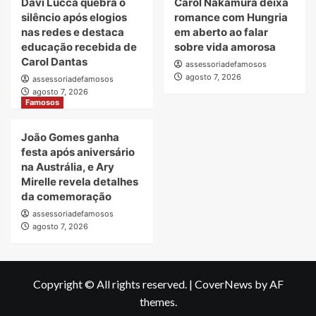
Davi Lucca quebra o
Carol Nakamura deixa
silêncio após elogios
romance com Hungria
nas redes e destaca
em aberto ao falar
educação recebida de
sobre vida amorosa
Carol Dantas
assessoriadefamosos
agosto 7, 2026
assessoriadefamosos
agosto 7, 2026
Famosos
João Gomes ganha
festa após aniversário
na Austrália, e Ary
Mirelle revela detalhes
da comemoração
assessoriadefamosos
agosto 7, 2026
Copyright © All rights reserved.
|
CoverNews
by AF
themes.