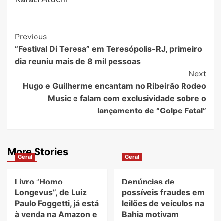
Post
Previous
“Festival Di Teresa” em Teresópolis-RJ, primeiro
Navigation
dia reuniu mais de 8 mil pessoas
Next
Hugo e Guilherme encantam no Ribeirão Rodeo
Music e falam com exclusividade sobre o
lançamento de “Golpe Fatal”
More Stories
Geral
Geral
Livro “Homo
Denúncias de
Longevus”, de Luiz
possíveis fraudes em
Paulo Foggetti, já está
leilões de veículos na
à venda na Amazon e
Bahia motivam