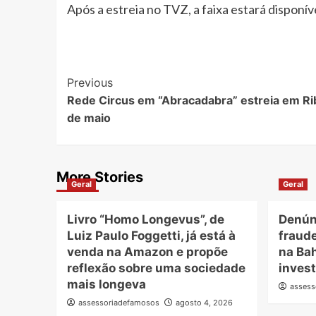
Após a estreia no TVZ, a faixa estará disponív
Post
Previous
Rede Circus em “Abracadabra” estreia em Rib
Navigation
de maio
More Stories
Geral
Geral
Livro “Homo Longevus”, de
Denún
Luiz Paulo Foggetti, já está à
fraude
venda na Amazon e propõe
na Ba
reflexão sobre uma sociedade
inves
mais longeva
assess
assessoriadefamosos
agosto 4, 2026