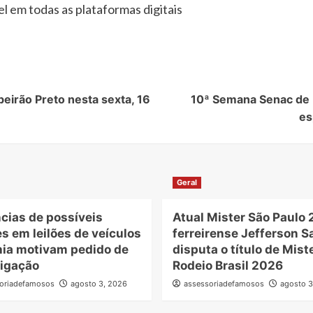
el em todas as plataformas digitais
eirão Preto nesta sexta, 16
10ª Semana Senac de L
es
Geral
cias de possíveis
Atual Mister São Paulo 
s em leilões de veículos
ferreirense Jefferson S
hia motivam pedido de
disputa o título de Mist
tigação
Rodeio Brasil 2026
oriadefamosos
agosto 3, 2026
assessoriadefamosos
agosto 3