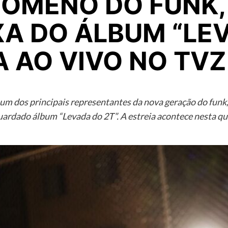
NÔMENO DO FUNK,
XA DO ÁLBUM “LE
A AO VIVO NO TVZ
um dos principais representantes da nova geração do funk,
ardado álbum “Levada do 2T”. A estreia acontece nesta quin