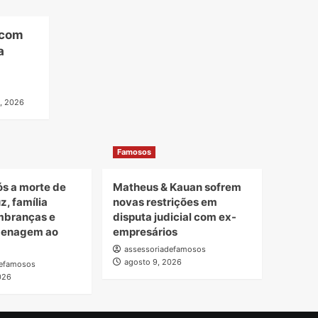
 com
a
, 2026
Famosos
s a morte de
Matheus & Kauan sofrem
z, família
novas restrições em
mbranças e
disputa judicial com ex-
menagem ao
empresários
assessoriadefamosos
agosto 9, 2026
defamosos
026