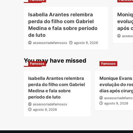
Isabella Arantes relembra
Moniq
perda do filho com Gabriel
evoluç
Medina e fala sobre período
após c
de luto
assess
assessoriadefamosos
agosto 9, 2026
You may have missed
Famosos
Famosos
Isabella Arantes relembra
Monique Evans
perda do filho com Gabriel
evolução do ros
Medina e fala sobre
dias após cirurg
período de luto
assessoriadefamo
agosto 9, 2026
assessoriadefamosos
agosto 9, 2026