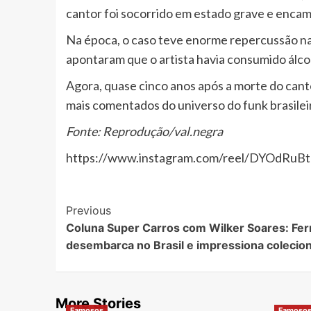
cantor foi socorrido em estado grave e encam
Na época, o caso teve enorme repercussão nac
apontaram que o artista havia consumido álcoo
Agora, quase cinco anos após a morte do cant
mais comentados do universo do funk brasilei
Fonte: Reprodução/val.negra
https://www.instagram.com/reel/DYOdR
Post
Previous
Coluna Super Carros com Wilker Soares: Ferr
Navigation
desembarca no Brasil e impressiona colecio
More Stories
Famosos
Famoso