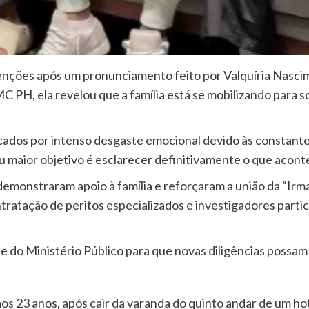
nções após um pronunciamento feito por Valquíria Nascime
C PH, ela revelou que a família está se mobilizando para so
rcados por intenso desgaste emocional devido às constant
u maior objetivo é esclarecer definitivamente o que aconte
onstraram apoio à família e reforçaram a união da “Irm
ratação de peritos especializados e investigadores parti
 do Ministério Público para que novas diligências possam 
s 23 anos, após cair da varanda do quinto andar de um hote