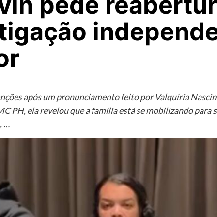
in pede reabertur
tigação independe
or
nções após um pronunciamento feito por Valquíria Nascime
C PH, ela revelou que a família está se mobilizando para s
, …