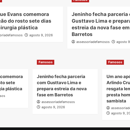
ue Evans comemora
Jeninho fecha parceria
ão do rosto sete dias
Gusttavo Lima e prepar
irurgia plástica
estreia da nova fase em
Barretos
oriadefamosos
agosto 9, 2026
assessoriadefamosos
agosto 9
Famosos
Famosos
 comemora
Jeninho fecha parceria
Um ano apó
to sete
com Gusttavo Lima e
Arlindo Cru
ia plástica
prepara estreia da nova
resgata le
fase em Barretos
presta ho
sos
sambista
assessoriadefamosos
agosto 9, 2026
assessoria
agosto 9, 2