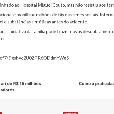
inhado ao Hospital Miguel Couto, mas não resistiu aos fer
ional e mobilizou milhões de fãs nas redes sociais. Infor
l e substâncias sintéticas antes do acidente.
or, a iniciativa da família pode trazer novos desdobramen
ro.
uBtef7/?igsh=c2U0ZTR6ODdmYWg5
ari de R$ 15 milhões
Como a praticidad
nadores
s
Famosos