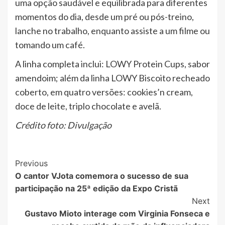
uma opção saudável e equilibrada para diferentes
momentos do dia, desde um pré ou pós-treino,
lanche no trabalho, enquanto assiste a um filme ou
tomando um café.
A linha completa inclui: LOWY Protein Cups, sabor
amendoim; além da linha LOWY Biscoito recheado
coberto, em quatro versões: cookies’n cream,
doce de leite, triplo chocolate e avelã.
Crédito foto: Divulgação
Post
Previous
O cantor VJota comemora o sucesso de sua
Navigation
participação na 25ª edição da Expo Cristã
Next
Gustavo Mioto interage com Virginia Fonseca e