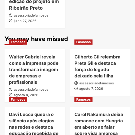
edição do projeto em
Ribeirão Preto
assessoriadefamosos
julho 27, 2026
You may have missed
Famosos
Famosos
Walter Gabriel revela
Gilberto Gil relembra
como a imprensa pode
Preta Gil e destaca
transformar a imagem
força do legado
de empresas e
deixado pela filha
profissionais
assessoriadefamosos
agosto 7, 2026
assessoriadefamosos
agosto 8, 2026
Famosos
Famosos
Davi Lucca quebra o
Carol Nakamura deixa
silêncio após elogios
romance com Hungria
nas redes e destaca
em aberto ao falar
educação recebida de
sobre vida amorosa