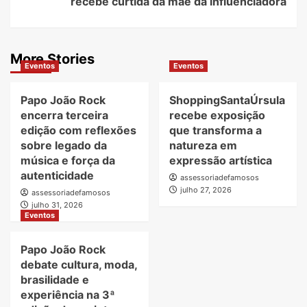
recebe curtida da mãe da influenciadora
More Stories
Eventos
Eventos
Papo João Rock
ShoppingSantaÚrsula
encerra terceira
recebe exposição
edição com reflexões
que transforma a
sobre legado da
natureza em
música e força da
expressão artística
autenticidade
assessoriadefamosos
julho 27, 2026
assessoriadefamosos
julho 31, 2026
Eventos
Papo João Rock
debate cultura, moda,
brasilidade e
experiência na 3ª