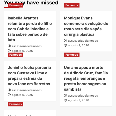
You may have missed
Famosos
Famosos
Isabella Arantes
Monique Evans
relembra perda do filho
comemora evolução do
com Gabriel Medina e
rosto sete dias após
fala sobre período de
cirurgia plástica
luto
assessoriadefamosos
agosto 9, 2026
assessoriadefamosos
agosto 9, 2026
Famosos
Famosos
Jeninho fecha parceria
Um ano após a morte
com Gusttavo Lima e
de Arlindo Cruz, família
prepara estreia da
resgata lembranças e
nova fase em Barretos
presta homenagem ao
sambista
assessoriadefamosos
agosto 9, 2026
assessoriadefamosos
agosto 9, 2026
Famosos