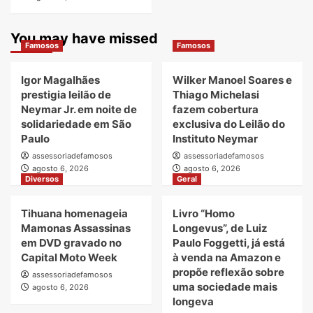
You may have missed
Famosos
Famosos
Igor Magalhães
Wilker Manoel Soares e
prestigia leilão de
Thiago Michelasi
Neymar Jr. em noite de
fazem cobertura
solidariedade em São
exclusiva do Leilão do
Paulo
Instituto Neymar
assessoriadefamosos
assessoriadefamosos
agosto 6, 2026
agosto 6, 2026
Diversos
Geral
Tihuana homenageia
Livro “Homo
Mamonas Assassinas
Longevus”, de Luiz
em DVD gravado no
Paulo Foggetti, já está
Capital Moto Week
à venda na Amazon e
propõe reflexão sobre
assessoriadefamosos
uma sociedade mais
agosto 6, 2026
longeva