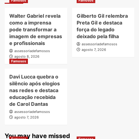
Famosos
Famosos
Walter Gabriel revela
Gilberto Gil relembra
como a imprensa
Preta Gil e destaca
pode transformar a
força do legado
imagem de empresas
deixado pela filha
e profissionais
assessoriadefamosos
agosto 7, 2026
assessoriadefamosos
agosto 8, 2026
Famosos
Davi Lucca quebra o
silêncio após elogios
nas redes e destaca
educação recebida
de Carol Dantas
assessoriadefamosos
agosto 7, 2026
You may have missed
Famosos
Famosos