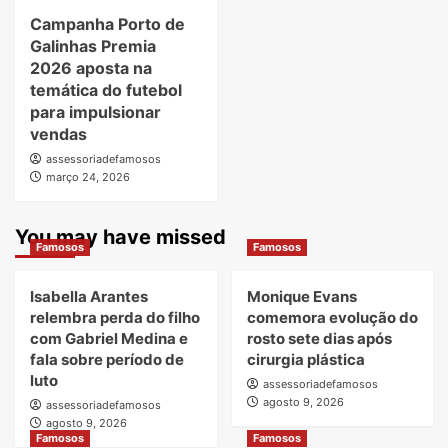
Campanha Porto de
Galinhas Premia
2026 aposta na
temática do futebol
para impulsionar
vendas
assessoriadefamosos
março 24, 2026
You may have missed
Famosos
Famosos
Isabella Arantes
Monique Evans
relembra perda do filho
comemora evolução do
com Gabriel Medina e
rosto sete dias após
fala sobre período de
cirurgia plástica
luto
assessoriadefamosos
agosto 9, 2026
assessoriadefamosos
agosto 9, 2026
Famosos
Famosos