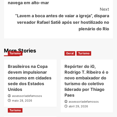
navega em alto-mar
Next
“Lavem a boca antes de vaiar a igreja”, dispara
vereador Rafael Satiê após ser hostilizado no
plenário do Rio
More Stories
Turismo
Geral
Turismo
Brasileiros na Copa
Repórter do iG,
devem impulsionar
Rodrigo T. Ribeiro é o
consumo em cidades
novo embaixador do
sede dos Estados
turismo do coletivo
Unidos
liderado por Thiago
Paes
assessoriadefamosos
maio 28, 2026
assessoriadefamosos
abril 29, 2026
Turismo