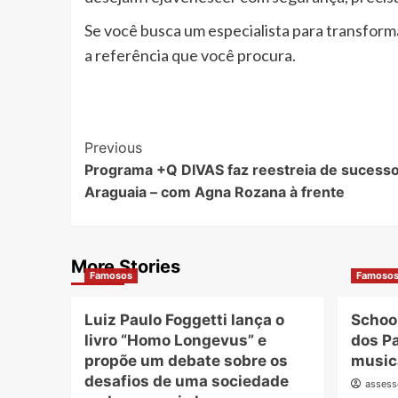
Se você busca um especialista para transform
a referência que você procura.
Post
Previous
Programa +Q DIVAS faz reestreia de sucesso
Navigation
Araguaia – com Agna Rozana à frente
More Stories
Famosos
Famoso
Luiz Paulo Foggetti lança o
School
livro “Homo Longevus” e
dos Pa
propõe um debate sobre os
musica
desafios de uma sociedade
assess