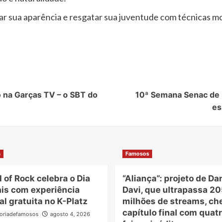
ar sua aparência e resgatar sua juventude com técnicas mo
 na Garças TV – o SBT do
10ª Semana Senac de L
es
s
Famosos
 of Rock celebra o Dia
“Aliança”: projeto de Dan
is com experiência
Davi, que ultrapassa 20
l gratuita no K-Platz
milhões de streams, ch
capítulo final com quat
oriadefamosos
agosto 4, 2026