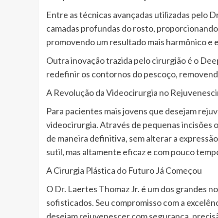
Entre as técnicas avançadas utilizadas pelo 
camadas profundas do rosto, proporcionando u
promovendo um resultado mais harmônico e evi
Outra inovação trazida pelo cirurgião é o D
redefinir os contornos do pescoço, removendo
A Revolução da Videocirurgia no Rejuvenesci
Para pacientes mais jovens que desejam rejuv
videocirurgia. Através de pequenas incisões 
de maneira definitiva, sem alterar a express
sutil, mas altamente eficaz e com pouco temp
A Cirurgia Plástica do Futuro Já Começou
O Dr. Laertes Thomaz Jr. é um dos grandes nom
sofisticados. Seu compromisso com a excelênc
desejam rejuvenescer com segurança, precisã