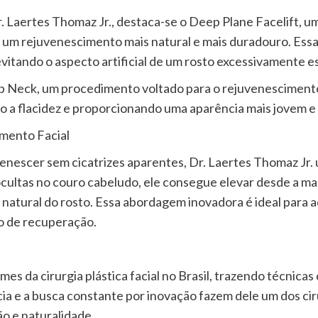
Dr. Laertes Thomaz Jr., destaca-se o Deep Plane Facelift, 
m rejuvenescimento mais natural e mais duradouro. Essa t
tando o aspecto artificial de um rosto excessivamente es
eep Neck, um procedimento voltado para o rejuvenesciment
 a flacidez e proporcionando uma aparência mais jovem e 
mento Facial
enescer sem cicatrizes aparentes, Dr. Laertes Thomaz Jr. 
ocultas no couro cabeludo, ele consegue elevar desde a ma
ão natural do rosto. Essa abordagem inovadora é ideal pa
o de recuperação.
es da cirurgia plástica facial no Brasil, trazendo técnica
ia e a busca constante por inovação fazem dele um dos ci
o e naturalidade.