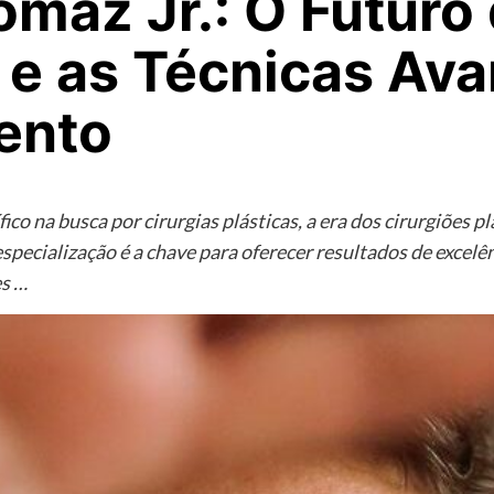
omaz Jr.: O Futuro 
l e as Técnicas Av
ento
ico na busca por cirurgias plásticas, a era dos cirurgiões p
specialização é a chave para oferecer resultados de excel
es …