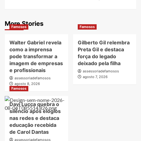
More Stories
Famosos
Famosos
Walter Gabriel revela
Gilberto Gil relembra
como a imprensa
Preta Gil e destaca
pode transformar a
força do legado
imagem de empresas
deixado pela filha
e profissionais
assessoriadefamosos
agosto 7, 2026
assessoriadefamosos
agosto 8, 2026
Famosos
Davi Lucca quebra o
silêncio após elogios
nas redes e destaca
educação recebida
de Carol Dantas
assessoriadefamosos