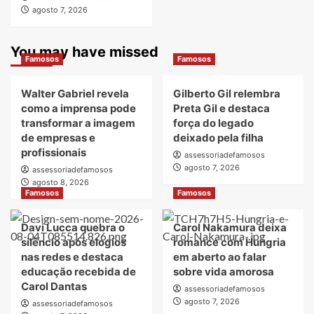
agosto 7, 2026
You may have missed
Famosos
Famosos
Walter Gabriel revela
Gilberto Gil relembra
como a imprensa pode
Preta Gil e destaca
transformar a imagem
força do legado
de empresas e
deixado pela filha
profissionais
assessoriadefamosos
agosto 7, 2026
assessoriadefamosos
agosto 8, 2026
Famosos
Famosos
Davi Lucca quebra o
Carol Nakamura deixa
silêncio após elogios
romance com Hungria
nas redes e destaca
em aberto ao falar
educação recebida de
sobre vida amorosa
Carol Dantas
assessoriadefamosos
agosto 7, 2026
assessoriadefamosos