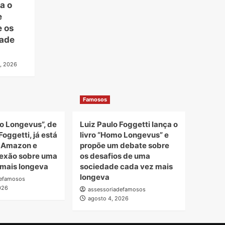
a o
e
e os
dade
, 2026
Famosos
o Longevus”, de
Luiz Paulo Foggetti lança o
Foggetti, já está
livro “Homo Longevus” e
a Amazon e
propõe um debate sobre
lexão sobre uma
os desafios de uma
mais longeva
sociedade cada vez mais
longeva
defamosos
026
assessoriadefamosos
agosto 4, 2026