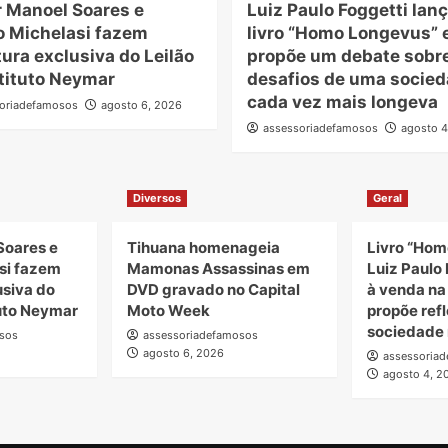
r Manoel Soares e
Luiz Paulo Foggetti lanç
o Michelasi fazem
livro “Homo Longevus” 
ura exclusiva do Leilão
propõe um debate sobr
tituto Neymar
desafios de uma socie
cada vez mais longeva
oriadefamosos
agosto 6, 2026
assessoriadefamosos
agosto 4
Diversos
Geral
Soares e
Tihuana homenageia
Livro “Hom
si fazem
Mamonas Assassinas em
Luiz Paulo 
usiva do
DVD gravado no Capital
à venda n
tuto Neymar
Moto Week
propõe ref
sociedade 
sos
assessoriadefamosos
agosto 6, 2026
assessoria
agosto 4, 2