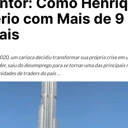
ntor: Como Henriq
rio com Mais de 9 
ais
20, um carioca decidiu transformar sua própria crise em 
r, saiu do desemprego para se tornar uma das principais r
nidades de traders do país …