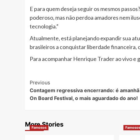
E para quem deseja seguir os mesmos passos?
poderoso, mas não perdoa amadores nem ilusõ
tecnologia.”
Atualmente, está planejando expandir sua atu
brasileiros a conquistar liberdade financeira,
Para acompanhar Henrique Trader ao vivo e g
Post
Previous
Contagem regressiva encerrando: é amanhã 
Navigation
On Board Festival, o mais aguardado do ano!
More Stories
Famosos
Famoso