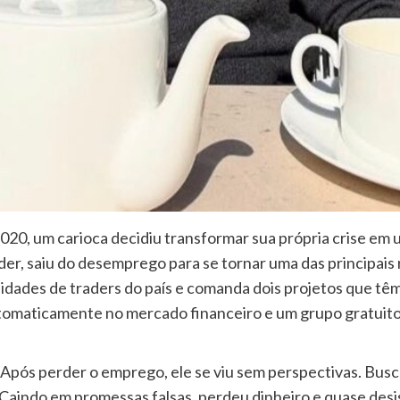
20, um carioca decidiu transformar sua própria crise em 
r, saiu do desemprego para se tornar uma das principais r
nidades de traders do país e comanda dois projetos que têm
 automaticamente no mercado financeiro e um grupo gratui
il. Após perder o emprego, ele se viu sem perspectivas. Bus
Caindo em promessas falsas, perdeu dinheiro e quase des