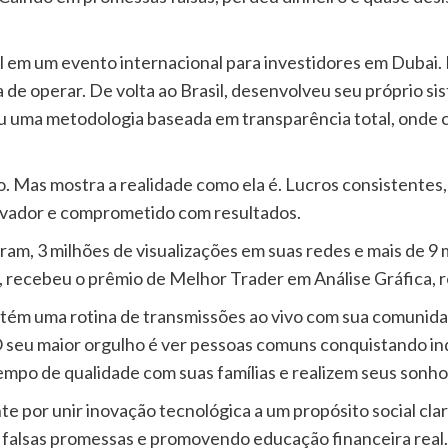
il em um evento internacional para investidores em Dubai. 
e operar. De volta ao Brasil, desenvolveu seu próprio si
iou uma metodologia baseada em transparência total, ond
Mas mostra a realidade como ela é. Lucros consistentes, 
novador e comprometido com resultados.
ram, 3 milhões de visualizações em suas redes e mais de 9 
4, recebeu o prêmio de Melhor Trader em Análise Gráfica, 
tém uma rotina de transmissões ao vivo com sua comunidad
 seu maior orgulho é ver pessoas comuns conquistando in
mpo de qualidade com suas famílias e realizem seus sonho
 por unir inovação tecnológica a um propósito social cla
 falsas promessas e promovendo educação financeira real.