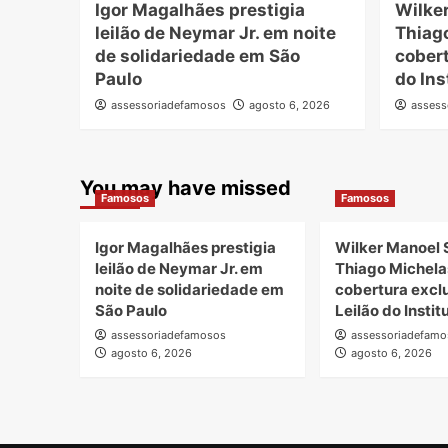
Igor Magalhães prestigia
Wilke
leilão de Neymar Jr. em noite
Thiag
de solidariedade em São
cobert
Paulo
do Ins
assessoriadefamosos
agosto 6, 2026
assess
You may have missed
Famosos
Famosos
Igor Magalhães prestigia
Wilker Manoel 
leilão de Neymar Jr. em
Thiago Michela
noite de solidariedade em
cobertura excl
São Paulo
Leilão do Insti
assessoriadefamosos
assessoriadefamo
agosto 6, 2026
agosto 6, 2026