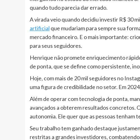
quando tudo parecia dar errado.
A virada veio quando decidiu investir R$ 30 m
artificial
que mudariam para sempre sua forma d
mercado financeiro. E o mais importante: cr
para seus seguidores.
Henrique não promete enriquecimento rápido. 
de ponta, que se define como persistente, i
Hoje, com mais de 20 mil seguidores no Instag
uma figura de credibilidade no setor. Em 202
Além de operar com tecnologia de ponta, man
avançados a obterem resultados concretos. O
autonomia. Ele quer que as pessoas tenham te
Seu trabalho tem ganhado destaque justamente
restritas a grandes investidores, combatendo