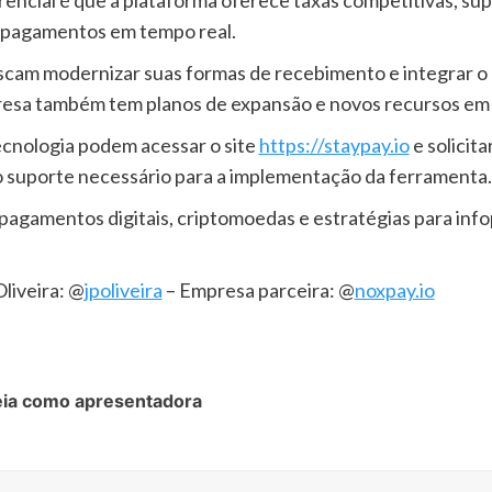
de pagamentos em tempo real.
uscam modernizar suas formas de recebimento e integrar o 
presa também tem planos de expansão e novos recursos e
cnologia podem acessar o site
https://staypay.io
e solicit
o suporte necessário para a implementação da ferramenta.
agamentos digitais, criptomoedas e estratégias para inf
liveira: @
jpoliveira
– Empresa parceira: @
noxpay.io
reia como apresentadora