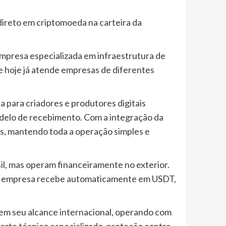
 direto em criptomoeda na carteira da
mpresa especializada em infraestrutura de
e hoje já atende empresas de diferentes
para criadores e produtores digitais
delo de recebimento. Com a integração da
s, mantendo toda a operação simples e
l, mas operam financeiramente no exterior.
 e a empresa recebe automaticamente em USDT,
rem seu alcance internacional, operando com
porte técnico especializado, proteção contra