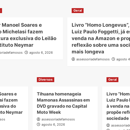
s
Geral
r Manoel Soares e
Livro “Homo Longevus”,
o Michelasi fazem
Luiz Paulo Foggetti, já e
ura exclusiva do Leilão
venda na Amazon e pro
tituto Neymar
reflexão sobre uma soc
mais longeva
oriadefamosos
agosto 6, 2026
assessoriadefamosos
agosto 4
Diversos
Geral
Soares e
Tihuana homenageia
Livro “Hom
si fazem
Mamonas Assassinas em
Luiz Paulo 
usiva do
DVD gravado no Capital
à venda n
tuto Neymar
Moto Week
propõe ref
sociedade 
sos
assessoriadefamosos
agosto 6, 2026
assessoria