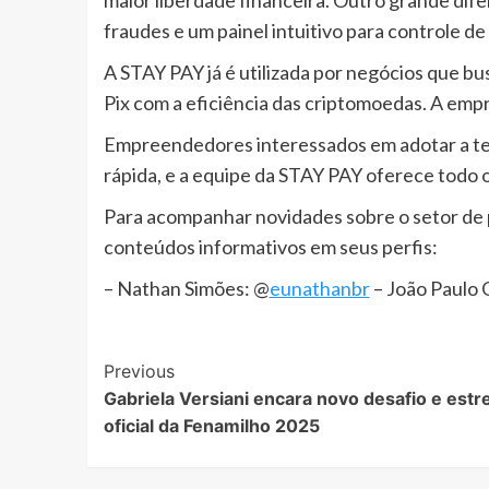
fraudes e um painel intuitivo para controle 
A STAY PAY já é utilizada por negócios que b
Pix com a eficiência das criptomoedas. A em
Empreendedores interessados em adotar a te
rápida, e a equipe da STAY PAY oferece todo 
Para acompanhar novidades sobre o setor de p
conteúdos informativos em seus perfis:
– Nathan Simões: @
eunathanbr
– João Paulo O
Post
Previous
Gabriela Versiani encara novo desafio e est
Navigation
oficial da Fenamilho 2025