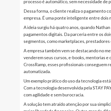
processo é automático, sem necessidade de p
Dessa forma, o cliente realiza o pagamento com
empresa. É uma ponte inteligente entre dois
A ideia surgiu há quatro anos, quando Nathan
pagamentos digitais. Da parceria entre os do
segmentos, como marketplaces, prestadores de
A empresa também vem se destacando no merca
venderem seus cursos, e-books, mentorias e 
CrossRamp, esses profissionais conseguem re
automatizada.
Um exemplo prático do uso da tecnologia está
Com a tecnologia desenvolvida pela STAY PAY,
com agilidade e sem burocracia.
A solução tem atraído atenção por sua simpli
maior liberdade financeira. Outro grande dife