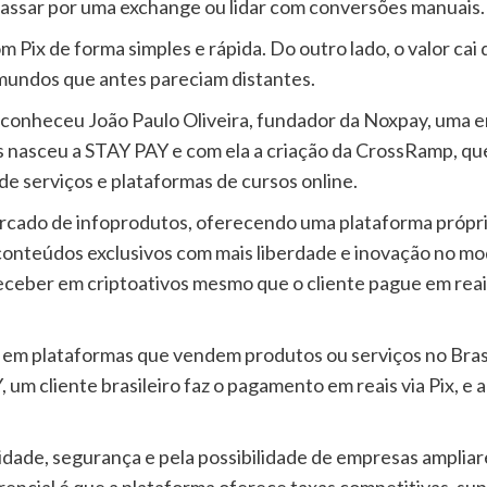
assar por uma exchange ou lidar com conversões manuais.
 Pix de forma simples e rápida. Do outro lado, o valor cai
 mundos que antes pareciam distantes.
 conheceu João Paulo Oliveira, fundador da Noxpay, uma e
is nasceu a STAY PAY e com ela a criação da CrossRamp, qu
 serviços e plataformas de cursos online.
do de infoprodutos, oferecendo uma plataforma própria 
conteúdos exclusivos com mais liberdade e inovação no mo
ceber em criptoativos mesmo que o cliente pague em reai
 em plataformas que vendem produtos ou serviços no Brasi
 um cliente brasileiro faz o pagamento em reais via Pix,
cidade, segurança e pela possibilidade de empresas amplia
rencial é que a plataforma oferece taxas competitivas, su