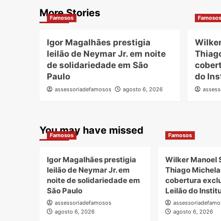
More Stories
Famosos
Famoso
Igor Magalhães prestigia
Wilke
leilão de Neymar Jr. em noite
Thiag
de solidariedade em São
cobert
Paulo
do Ins
assessoriadefamosos
agosto 6, 2026
assess
You may have missed
Famosos
Famosos
Igor Magalhães prestigia
Wilker Manoel 
leilão de Neymar Jr. em
Thiago Michela
noite de solidariedade em
cobertura excl
São Paulo
Leilão do Insti
assessoriadefamosos
assessoriadefamo
agosto 6, 2026
agosto 6, 2026