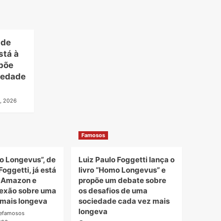
 de
stá à
põe
iedade
, 2026
Famosos
o Longevus”, de
Luiz Paulo Foggetti lança o
Foggetti, já está
livro “Homo Longevus” e
a Amazon e
propõe um debate sobre
lexão sobre uma
os desafios de uma
mais longeva
sociedade cada vez mais
longeva
defamosos