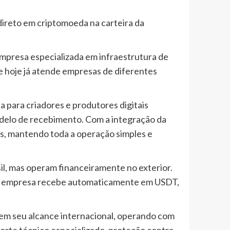
 direto em criptomoeda na carteira da
mpresa especializada em infraestrutura de
e hoje já atende empresas de diferentes
para criadores e produtores digitais
delo de recebimento. Com a integração da
s, mantendo toda a operação simples e
l, mas operam financeiramente no exterior.
 e a empresa recebe automaticamente em USDT,
rem seu alcance internacional, operando com
porte técnico especializado, proteção contra