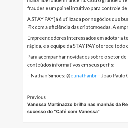
fraudes e um painel intuitivo para controle 
A STAY PAY já é utilizada por negócios que b
Pix com a eficiência das criptomoedas. A em
Empreendedores interessados em adotar a te
rápida, e a equipe da STAY PAY oferece todo 
Para acompanhar novidades sobre o setor de p
conteúdos informativos em seus perfis:
– Nathan Simões: @
eunathanbr
– João Paulo O
Post
Previous
Vanessa Martinazzo brilha nas manhãs da R
Navigation
sucesso do “Café com Vanessa”