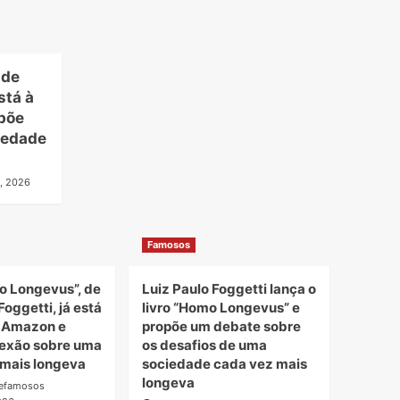
 de
stá à
põe
iedade
, 2026
Famosos
o Longevus”, de
Luiz Paulo Foggetti lança o
Foggetti, já está
livro “Homo Longevus” e
a Amazon e
propõe um debate sobre
lexão sobre uma
os desafios de uma
mais longeva
sociedade cada vez mais
longeva
defamosos