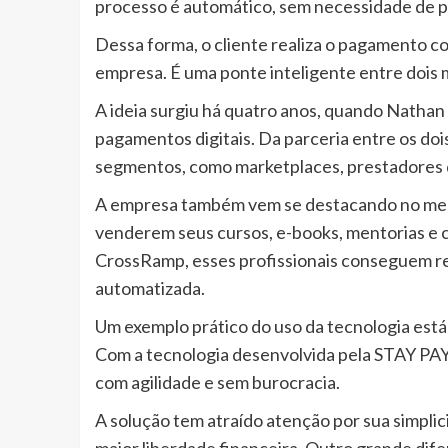
processo é automático, sem necessidade de p
Dessa forma, o cliente realiza o pagamento com
empresa. É uma ponte inteligente entre dois
A ideia surgiu há quatro anos, quando Nathan
pagamentos digitais. Da parceria entre os do
segmentos, como marketplaces, prestadores de
A empresa também vem se destacando no merca
venderem seus cursos, e-books, mentorias e 
CrossRamp, esses profissionais conseguem re
automatizada.
Um exemplo prático do uso da tecnologia está
Com a tecnologia desenvolvida pela STAY PAY,
com agilidade e sem burocracia.
A solução tem atraído atenção por sua simpli
maior liberdade financeira. Outro grande dife