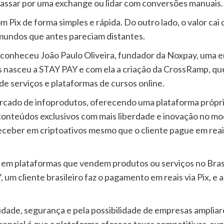
assar por uma exchange ou lidar com conversões manuais.
 Pix de forma simples e rápida. Do outro lado, o valor cai
 mundos que antes pareciam distantes.
 conheceu João Paulo Oliveira, fundador da Noxpay, uma e
is nasceu a STAY PAY e com ela a criação da CrossRamp, qu
 serviços e plataformas de cursos online.
do de infoprodutos, oferecendo uma plataforma própria 
conteúdos exclusivos com mais liberdade e inovação no mo
ceber em criptoativos mesmo que o cliente pague em reai
 em plataformas que vendem produtos ou serviços no Brasi
 um cliente brasileiro faz o pagamento em reais via Pix,
cidade, segurança e pela possibilidade de empresas amplia
rencial é que a plataforma oferece taxas competitivas, su