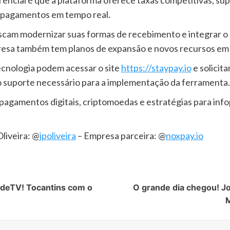
de pagamentos em tempo real.
uscam modernizar suas formas de recebimento e integrar o 
presa também tem planos de expansão e novos recursos e
cnologia podem acessar o site
https://staypay.io
e solicit
o suporte necessário para a implementação da ferramenta.
agamentos digitais, criptomoedas e estratégias para inf
liveira: @
jpoliveira
– Empresa parceira: @
noxpay.io
edeTV! Tocantins com o
O grande dia chegou! Jo
M