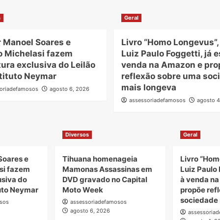
s
Geral
r Manoel Soares e
Livro “Homo Longevus”,
o Michelasi fazem
Luiz Paulo Foggetti, já e
ura exclusiva do Leilão
venda na Amazon e pro
tituto Neymar
reflexão sobre uma soc
mais longeva
oriadefamosos
agosto 6, 2026
assessoriadefamosos
agosto 4
Diversos
Geral
Soares e
Tihuana homenageia
Livro “Hom
si fazem
Mamonas Assassinas em
Luiz Paulo 
usiva do
DVD gravado no Capital
à venda n
tuto Neymar
Moto Week
propõe ref
sociedade 
sos
assessoriadefamosos
agosto 6, 2026
assessoria