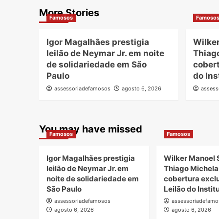
More Stories
Famosos
Famoso
Igor Magalhães prestigia
Wilke
leilão de Neymar Jr. em noite
Thiag
de solidariedade em São
cobert
Paulo
do Ins
assessoriadefamosos
agosto 6, 2026
assess
You may have missed
Famosos
Famosos
Igor Magalhães prestigia
Wilker Manoel 
leilão de Neymar Jr. em
Thiago Michela
noite de solidariedade em
cobertura excl
São Paulo
Leilão do Insti
assessoriadefamosos
assessoriadefamo
agosto 6, 2026
agosto 6, 2026