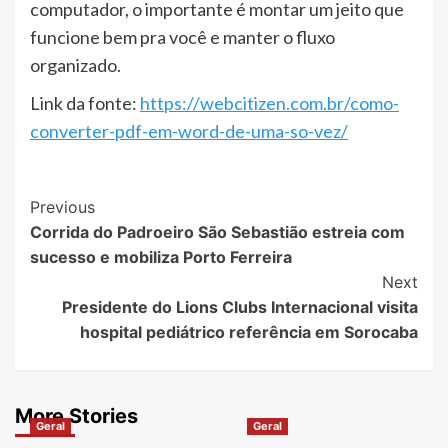
computador, o importante é montar um jeito que
funcione bem pra você e manter o fluxo
organizado.
Link da fonte:
https://webcitizen.com.br/como-
converter-pdf-em-word-de-uma-so-vez/
Post
Previous
Corrida do Padroeiro São Sebastião estreia com
Navigation
sucesso e mobiliza Porto Ferreira
Next
Presidente do Lions Clubs Internacional visita
hospital pediátrico referência em Sorocaba
More Stories
Geral
Geral