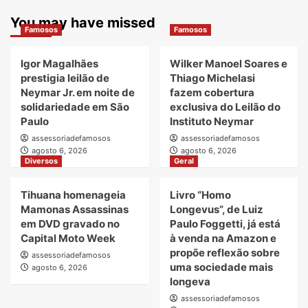
You may have missed
Famosos
Famosos
Igor Magalhães
Wilker Manoel Soares e
prestigia leilão de
Thiago Michelasi
Neymar Jr. em noite de
fazem cobertura
solidariedade em São
exclusiva do Leilão do
Paulo
Instituto Neymar
assessoriadefamosos
assessoriadefamosos
agosto 6, 2026
agosto 6, 2026
Diversos
Geral
Tihuana homenageia
Livro “Homo
Mamonas Assassinas
Longevus”, de Luiz
em DVD gravado no
Paulo Foggetti, já está
Capital Moto Week
à venda na Amazon e
propõe reflexão sobre
assessoriadefamosos
uma sociedade mais
agosto 6, 2026
longeva
assessoriadefamosos