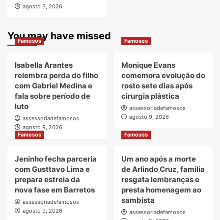
agosto 3, 2026
You may have missed
Famosos
Famosos
Isabella Arantes
Monique Evans
relembra perda do filho
comemora evolução do
com Gabriel Medina e
rosto sete dias após
fala sobre período de
cirurgia plástica
luto
assessoriadefamosos
agosto 9, 2026
assessoriadefamosos
agosto 9, 2026
Famosos
Famosos
Jeninho fecha parceria
Um ano após a morte
com Gusttavo Lima e
de Arlindo Cruz, família
prepara estreia da
resgata lembranças e
nova fase em Barretos
presta homenagem ao
sambista
assessoriadefamosos
agosto 9, 2026
assessoriadefamosos