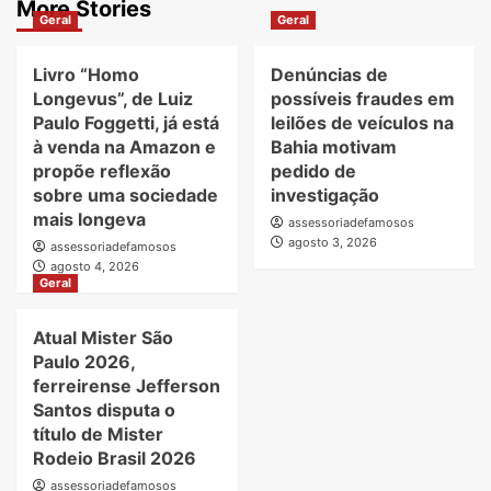
More Stories
Geral
Geral
Livro “Homo
Denúncias de
Longevus”, de Luiz
possíveis fraudes em
Paulo Foggetti, já está
leilões de veículos na
à venda na Amazon e
Bahia motivam
propõe reflexão
pedido de
sobre uma sociedade
investigação
mais longeva
assessoriadefamosos
agosto 3, 2026
assessoriadefamosos
agosto 4, 2026
Geral
Atual Mister São
Paulo 2026,
ferreirense Jefferson
Santos disputa o
título de Mister
Rodeio Brasil 2026
assessoriadefamosos