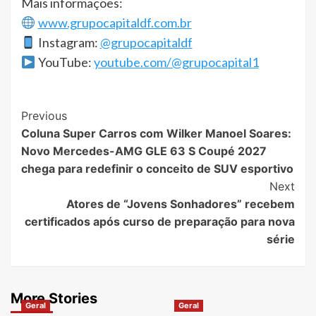
Mais informações:
www.grupocapitaldf.com.br
Instagram:
@grupocapitaldf
YouTube:
youtube.com/@grupocapital1
Post
Previous
Coluna Super Carros com Wilker Manoel Soares:
Navigation
Novo Mercedes-AMG GLE 63 S Coupé 2027
chega para redefinir o conceito de SUV esportivo
Next
Atores de “Jovens Sonhadores” recebem
certificados após curso de preparação para nova
série
More Stories
Geral
Geral