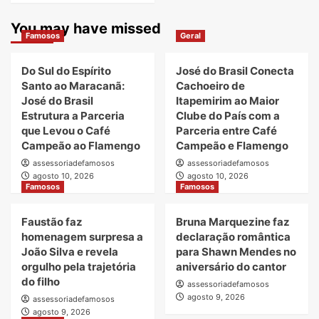
You may have missed
Famosos
Geral
Do Sul do Espírito
José do Brasil Conecta
Santo ao Maracanã:
Cachoeiro de
José do Brasil
Itapemirim ao Maior
Estrutura a Parceria
Clube do País com a
que Levou o Café
Parceria entre Café
Campeão ao Flamengo
Campeão e Flamengo
assessoriadefamosos
assessoriadefamosos
agosto 10, 2026
agosto 10, 2026
Famosos
Famosos
Faustão faz
Bruna Marquezine faz
homenagem surpresa a
declaração romântica
João Silva e revela
para Shawn Mendes no
orgulho pela trajetória
aniversário do cantor
do filho
assessoriadefamosos
agosto 9, 2026
assessoriadefamosos
agosto 9, 2026