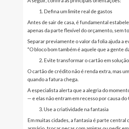
A seguir, confira as principais orientações:
Defina um limite real de gastos
Antes de sair de casa, é fundamental estabele
apenas da parte flexível do orçamento, sem to
Separar previamente o valor da folia ajuda a e
“O bloco bom também é aquele que a gente dan
Evite transformar o cartão em solução
O cartão de crédito não é renda extra, mas u
quando a fatura chega.
A especialista alerta que a alegria do momen
— e elas não entram em recesso por causa do 
Use a criatividade na fantasia
Em muitas cidades, a fantasia é parte central 
armário, trocar peças com amigas ou pedir em