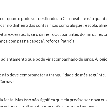
cer quanto pode ser destinado ao Carnaval — e não quanto “
car no dinheiro das contas fixas como aluguel, escola, ali
vitar excessos. E, se o dinheiro acabar antes do fim da fe
ça com paz na cabeça”, reforça Patrícia.
m adiantamento que pode vir acompanhado de juros. A lógic
to não deve comprometer a tranquilidade do mês seguinte
Carnaval.
da festa. Mas isso não significa que ela precise ser nova o
prestado são alternativas econômicas e sustentáveis.