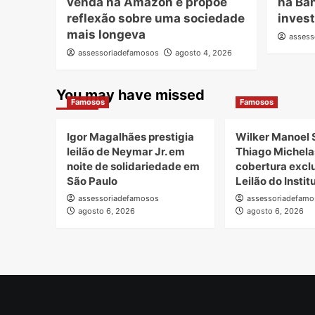
venda na Amazon e propõe
na Ba
reflexão sobre uma sociedade
inves
mais longeva
assess
assessoriadefamosos
agosto 4, 2026
You may have missed
Famosos
Famosos
Igor Magalhães prestigia
Wilker Manoel 
leilão de Neymar Jr. em
Thiago Michela
noite de solidariedade em
cobertura excl
São Paulo
Leilão do Insti
assessoriadefamosos
assessoriadefamo
agosto 6, 2026
agosto 6, 2026