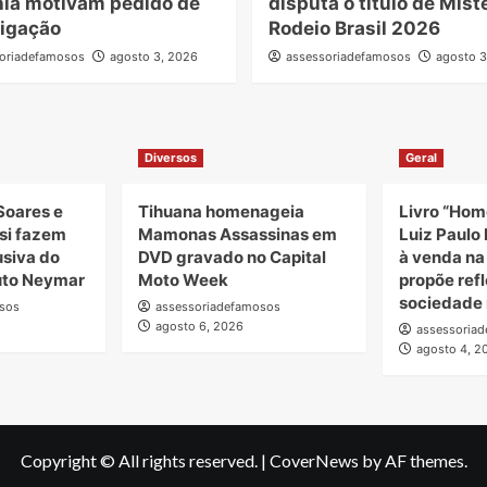
hia motivam pedido de
disputa o título de Mist
tigação
Rodeio Brasil 2026
oriadefamosos
agosto 3, 2026
assessoriadefamosos
agosto 3
Diversos
Geral
Soares e
Tihuana homenageia
Livro “Hom
si fazem
Mamonas Assassinas em
Luiz Paulo 
usiva do
DVD gravado no Capital
à venda n
tuto Neymar
Moto Week
propõe ref
sociedade 
sos
assessoriadefamosos
agosto 6, 2026
assessoria
agosto 4, 2
Copyright © All rights reserved.
|
CoverNews
by AF themes.