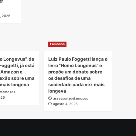
er
, 2026
Famosos
o Longevus”, de
Luiz Paulo Foggetti lança o
Foggetti, já está
livro “Homo Longevus” e
a Amazon e
propõe um debate sobre
lexão sobre uma
os desafios de uma
mais longeva
sociedade cada vez mais
longeva
defamosos
026
assessoriadefamosos
agosto 4, 2026