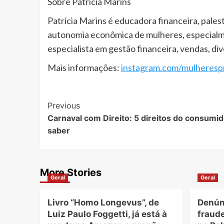
Sobre Patrícia Marins
Patrícia Marins é educadora financeira, pale
autonomia econômica de mulheres, especialme
especialista em gestão financeira, vendas, div
Mais informações:
instagram.com/mulheresp
Post
Previous
Carnaval com Direito: 5 direitos do consumid
Navigation
saber
More Stories
Geral
Geral
Livro “Homo Longevus”, de
Denún
Luiz Paulo Foggetti, já está à
fraude