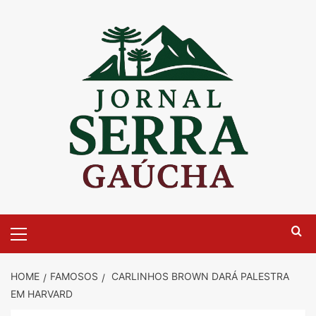
Skip
to
content
Primary
Menu
HOME
FAMOSOS
CARLINHOS BROWN DARÁ PALESTRA
EM HARVARD