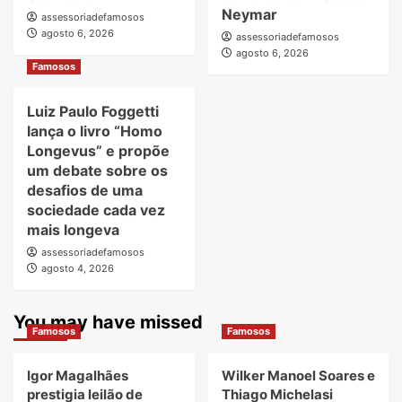
Neymar
assessoriadefamosos
agosto 6, 2026
assessoriadefamosos
agosto 6, 2026
Famosos
Luiz Paulo Foggetti
lança o livro “Homo
Longevus” e propõe
um debate sobre os
desafios de uma
sociedade cada vez
mais longeva
assessoriadefamosos
agosto 4, 2026
You may have missed
Famosos
Famosos
Igor Magalhães
Wilker Manoel Soares e
prestigia leilão de
Thiago Michelasi