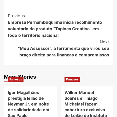
Post
Previous
Empresa Pernambuquinha inicia recolhimento
Navigation
voluntário do produto “Tapioca Creatina” em
todo o território nacional
Next
“Meu Assessor”: a ferramenta que virou seu
braço direito para finanças e compromissos
More Stories
Famosos
Famosos
Igor Magalhães
Wilker Manoel
prestigia leilão de
Soares e Thiago
Neymar Jr. em noite
Michelasi fazem
de solidariedade em
cobertura exclusiva
São Paulo
do Leilão do Instituto