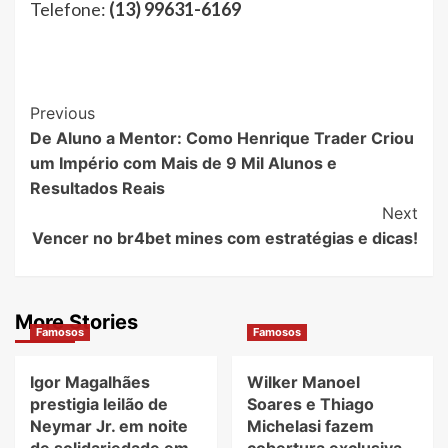
Telefone:
(13) 99631-6169
Post
Previous
De Aluno a Mentor: Como Henrique Trader Criou
Navigation
um Império com Mais de 9 Mil Alunos e
Resultados Reais
Next
Vencer no br4bet mines com estratégias e dicas!
More Stories
Famosos
Famosos
Igor Magalhães
Wilker Manoel
prestigia leilão de
Soares e Thiago
Neymar Jr. em noite
Michelasi fazem
de solidariedade em
cobertura exclusiva