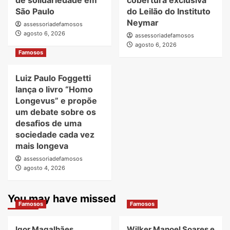
São Paulo
do Leilão do Instituto
Neymar
assessoriadefamosos
agosto 6, 2026
assessoriadefamosos
agosto 6, 2026
Famosos
Luiz Paulo Foggetti
lança o livro “Homo
Longevus” e propõe
um debate sobre os
desafios de uma
sociedade cada vez
mais longeva
assessoriadefamosos
agosto 4, 2026
You may have missed
Famosos
Famosos
Igor Magalhães
Wilker Manoel Soares e