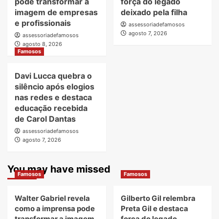
pode transformar a
força do legado
imagem de empresas
deixado pela filha
e profissionais
assessoriadefamosos
agosto 7, 2026
assessoriadefamosos
agosto 8, 2026
Famosos
Davi Lucca quebra o
silêncio após elogios
nas redes e destaca
educação recebida
de Carol Dantas
assessoriadefamosos
agosto 7, 2026
You may have missed
Famosos
Famosos
Walter Gabriel revela
Gilberto Gil relembra
como a imprensa pode
Preta Gil e destaca
transformar a imagem
força do legado