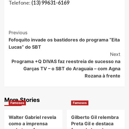
Telefone:
(13) 99631-6169
Post
Previous
Fofoquito invade os bastidores do programa “Eita
Navigation
Lucas” do SBT
Next
Programa +Q DIVAS faz reestreia de sucesso na
Garças TV – o SBT do Araguaia – com Agna
Rozana à frente
More Stories
Famosos
Famosos
Walter Gabriel revela
Gilberto Gil relembra
como a imprensa
Preta Gil e destaca