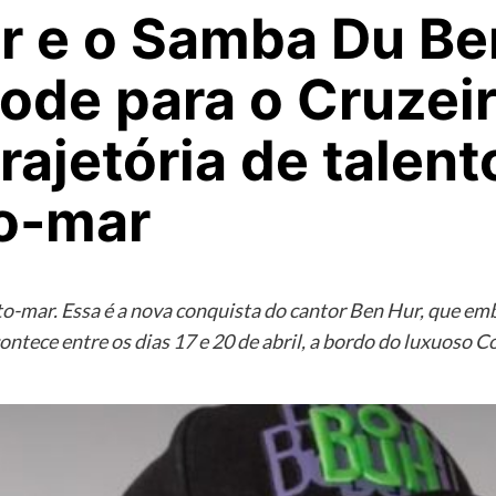
r e o Samba Du Be
ode para o Cruzei
trajetória de talen
o-mar
alto-mar. Essa é a nova conquista do cantor Ben Hur, que 
ntece entre os dias 17 e 20 de abril, a bordo do luxuoso 