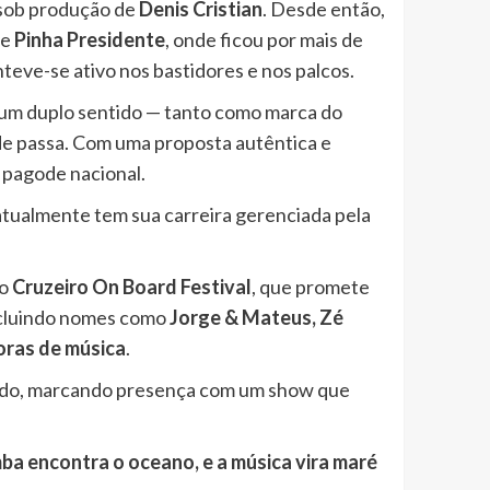
 sob produção de
Denis Cristian
. Desde então,
de
Pinha Presidente
, onde ficou por mais de
nteve-se ativo nos bastidores e nos palcos.
 um duplo sentido — tanto como marca do
de passa. Com uma proposta autêntica e
 pagode nacional.
e atualmente tem sua carreira gerenciada pela
no
Cruzeiro On Board Festival
, que promete
 incluindo nomes como
Jorge & Mateus, Zé
oras de música
.
 bordo, marcando presença com um show que
ba encontra o oceano, e a música vira maré