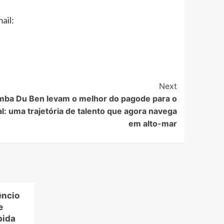
ail:
Next
mba Du Ben levam o melhor do pagode para o
l: uma trajetória de talento que agora navega
em alto-mar
êncio
e
bida