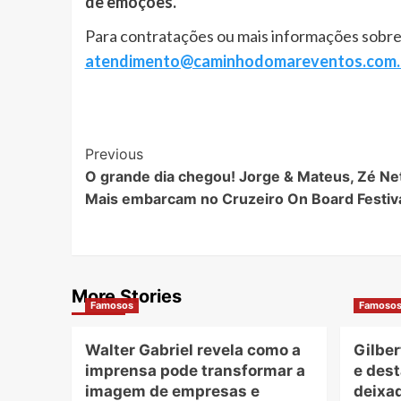
de emoções.
Para contratações ou mais informações sobre 
atendimento@caminhodomareventos.com.
Post
Previous
O grande dia chegou! Jorge & Mateus, Zé Ne
Navigation
Mais embarcam no Cruzeiro On Board Festiv
More Stories
Famosos
Famoso
Walter Gabriel revela como a
Gilber
imprensa pode transformar a
e dest
imagem de empresas e
deixad