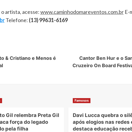
o artista, acesse:
www.caminhodomareventos.com.br
E-m
br
Telefone:
(13) 99631-6169
to & Cristiano e Menos é
Cantor Ben Hur e o Sa
al
Cruzeiro On Board Festiva
s
Famosos
to Gil relembra Preta Gil
Davi Lucca quebra o sil
aca força do legado
após elogios nas redes 
o pela filha
destaca educação rece