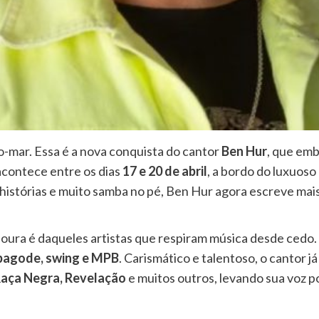
lto-mar. Essa é a nova conquista do cantor
Ben Hur
, que em
acontece entre os dias
17 e 20 de abril
, a bordo do luxuoso
 histórias e muito samba no pé, Ben Hur agora escreve mai
ura é daqueles artistas que respiram música desde cedo. I
pagode, swing e MPB
. Carismático e talentoso, o cantor j
Raça Negra, Revelação
e muitos outros, levando sua voz p