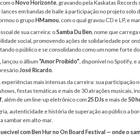
i com o
Novo Horizonte
, gravando pela Kaskatas Records
lances em bandas de baile à participação no projeto solo 
 formou o grupo
HMamou
, com o qual gravou CD e LP, e ma
ssoal de sua carreira: o
Samba Du Ben
, nome que carrega
lidade social, promovendo ações de solidariedade por on
ando o público e se consolidando como um nome forte do
, lançou o álbum
“Amor Proibido”
, disponível no Spotify, 
presário
José Ricardo
.
 experiências mais intensas da carreira: sua participação 
om shows, festas temáticas e mais de 30 atrações musicais,
f
, além de um line-up eletrônico com
25 DJs
e mais de
50 h
egria, autenticidade e história de superação ao público a
a sambar em alto-mar.
quecível com Ben Hur no On Board Festival — onde o sam