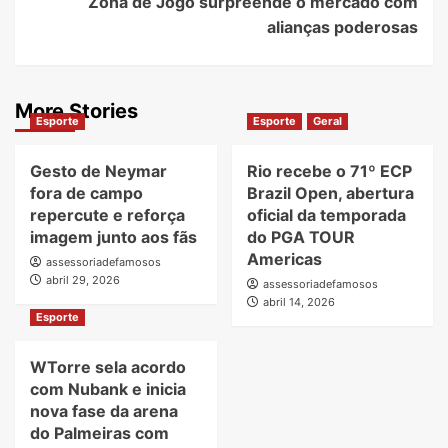
Zona de Jogo surpreende o mercado com
alianças poderosas
More Stories
Esporte
Esporte
Geral
Gesto de Neymar
Rio recebe o 71º ECP
fora de campo
Brazil Open, abertura
repercute e reforça
oficial da temporada
imagem junto aos fãs
do PGA TOUR
Americas
assessoriadefamosos
abril 29, 2026
assessoriadefamosos
abril 14, 2026
Esporte
WTorre sela acordo
com Nubank e inicia
nova fase da arena
do Palmeiras com