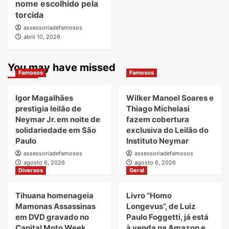
nome escolhido pela
torcida
assessoriadefamosos
abril 10, 2026
You may have missed
Famosos
Famosos
Igor Magalhães
Wilker Manoel Soares e
prestigia leilão de
Thiago Michelasi
Neymar Jr. em noite de
fazem cobertura
solidariedade em São
exclusiva do Leilão do
Paulo
Instituto Neymar
assessoriadefamosos
assessoriadefamosos
agosto 6, 2026
agosto 6, 2026
Diversos
Geral
Tihuana homenageia
Livro “Homo
Mamonas Assassinas
Longevus”, de Luiz
em DVD gravado no
Paulo Foggetti, já está
Capital Moto Week
à venda na Amazon e