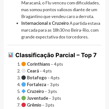
Maracanã, o Flu venceu com dificuldades,
mas somou pontos valiosos diante de um
Bragantino que vendeu caro a derrota.
Internacional x Cruzeiro
A partida estava
marcada para as 18h30 no Beira-Rio, com
grande expectativa dos torcedores.
Classificação Parcial – Top 7
Corinthians
– 4 pts
Ceará
– 4 pts
Botafogo
– 4 pts
Fortaleza
– 3 pts
Cruzeiro
– 3 pts
Juventude
– 3 pts
Grêmio
– 3 pts