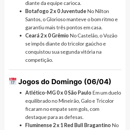
diante da equipe carioca.
Botafogo 2 x 0 Juventude
No Nilton
Santos, o Glorioso manteve o bom ritmo e
garantiu mais três pontos em casa.
Ceará 2 x 0 Grêmio
No Castelão, o Vozão
se impôs diante do tricolor gaúcho e
conquistou sua segunda vitória na
competição.
Jogos do Domingo (06/04)
Atlético-MG 0 x 0 São Paulo
Em um duelo
equilibrado no Mineirão, Galo e Tricolor
ficaram no empate sem gols, com
destaque para as defesas.
Fluminense 2 x 1 Red Bull Bragantino
No