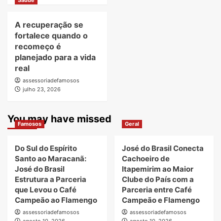
Saúde
A recuperação se
fortalece quando o
recomeço é
planejado para a vida
real
assessoriadefamosos
julho 23, 2026
You may have missed
Famosos
Geral
Do Sul do Espírito
José do Brasil Conecta
Santo ao Maracanã:
Cachoeiro de
José do Brasil
Itapemirim ao Maior
Estrutura a Parceria
Clube do País com a
que Levou o Café
Parceria entre Café
Campeão ao Flamengo
Campeão e Flamengo
assessoriadefamosos
assessoriadefamosos