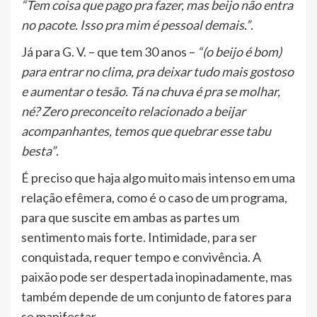
“Tem coisa que pago pra fazer, mas beijo não entra
no pacote. Isso pra mim é pessoal demais.”
.
Já para G. V. – que tem 30 anos –
“(o beijo é bom)
para entrar no clima, pra deixar tudo mais gostoso
e aumentar o tesão. Tá na chuva é pra se molhar,
né? Zero preconceito relacionado a beijar
acompanhantes, temos que quebrar esse tabu
besta”
.
É preciso que haja algo muito mais intenso em uma
relação efêmera, como é o caso de um programa,
para que suscite em ambas as partes um
sentimento mais forte. Intimidade, para ser
conquistada, requer tempo e convivência. A
paixão pode ser despertada inopinadamente, mas
também depende de um conjunto de fatores para
se manifestar.