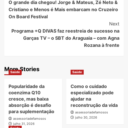
O grande dia chegou! Jorge & Mateus, Zé Neto &
Navigation
Cristiano e Menos é Mais embarcam no Cruzeiro
On Board Festival
Next
Programa +Q DIVAS faz reestreia de sucesso na
Garças TV – o SBT do Araguaia – com Agna
Rozana à frente
More Stories
Saúde
Saúde
Popularidade da
Como o cuidado
coenzima Q10
especializado pode
cresce, mas baixa
ajudar na
absorção é desafio
reconstrução da vida
para suplementação
assessoriadefamosos
julho 30, 2026
assessoriadefamosos
julho 31, 2026