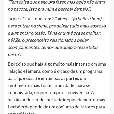
“Tem coisa que pago pra fazer, mas beijo não entra
no pacote. Isso pra mim é pessoal demais.”
.
Já para G. V. – que tem 30 anos –
“(o beijo é bom)
para entrar no clima, pra deixar tudo mais gostoso
e aumentar o tesão. Tá na chuva é pra se molhar,
né? Zero preconceito relacionado a beijar
acompanhantes, temos que quebrar esse tabu
besta”
.
É preciso que haja algo muito mais intenso em uma
relação efêmera, como é o caso de um programa,
para que suscite em ambas as partes um
sentimento mais forte. Intimidade, para ser
conquistada, requer tempo e convivência. A
paixão pode ser despertada inopinadamente, mas
também depende de um conjunto de fatores para
se manifestar.