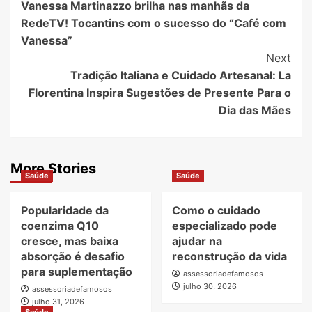
Vanessa Martinazzo brilha nas manhãs da
Navigation
RedeTV! Tocantins com o sucesso do “Café com
Vanessa”
Next
Tradição Italiana e Cuidado Artesanal: La
Florentina Inspira Sugestões de Presente Para o
Dia das Mães
More Stories
Saúde
Saúde
Popularidade da
Como o cuidado
coenzima Q10
especializado pode
cresce, mas baixa
ajudar na
absorção é desafio
reconstrução da vida
para suplementação
assessoriadefamosos
julho 30, 2026
assessoriadefamosos
julho 31, 2026