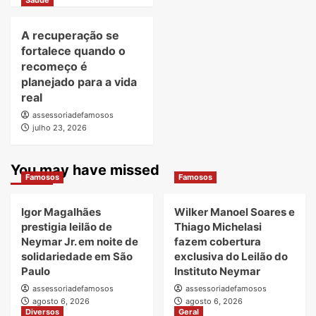
Saúde
A recuperação se
fortalece quando o
recomeço é
planejado para a vida
real
assessoriadefamosos
julho 23, 2026
You may have missed
Famosos
Famosos
Igor Magalhães
Wilker Manoel Soares e
prestigia leilão de
Thiago Michelasi
Neymar Jr. em noite de
fazem cobertura
solidariedade em São
exclusiva do Leilão do
Paulo
Instituto Neymar
assessoriadefamosos
assessoriadefamosos
agosto 6, 2026
agosto 6, 2026
Diversos
Geral