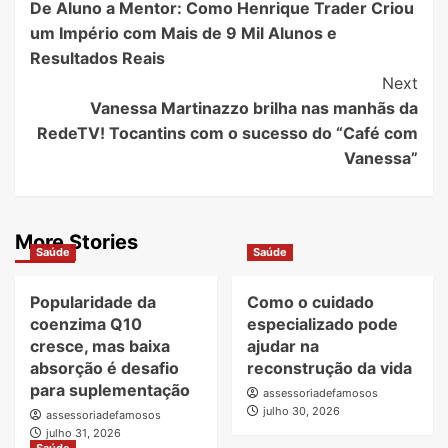
De Aluno a Mentor: Como Henrique Trader Criou
Navigation
um Império com Mais de 9 Mil Alunos e
Resultados Reais
Next
Vanessa Martinazzo brilha nas manhãs da
RedeTV! Tocantins com o sucesso do “Café com
Vanessa”
More Stories
Saúde
Saúde
Popularidade da
Como o cuidado
coenzima Q10
especializado pode
cresce, mas baixa
ajudar na
absorção é desafio
reconstrução da vida
para suplementação
assessoriadefamosos
julho 30, 2026
assessoriadefamosos
julho 31, 2026