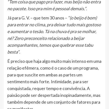
“Tem coisa que pago pra fazer, mas beijo não entra
no pacote. Isso pra mim é pessoal demais.”
.
Já para G. V. – que tem 30 anos –
“(o beijo é bom)
para entrar no clima, pra deixar tudo mais gostoso
e aumentar o tesão. Tá na chuva é pra se molhar,
né? Zero preconceito relacionado a beijar
acompanhantes, temos que quebrar esse tabu
besta”
.
É preciso que haja algo muito mais intenso em uma
relação efêmera, como é o caso de um programa,
para que suscite em ambas as partes um
sentimento mais forte. Intimidade, para ser
conquistada, requer tempo e convivência. A
paixão pode ser despertada inopinadamente, mas
também depende de um conjunto de fatores para
se manifestar.