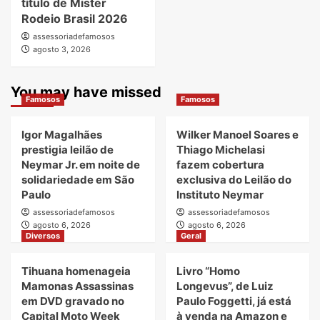
título de Mister
Rodeio Brasil 2026
assessoriadefamosos
agosto 3, 2026
You may have missed
Famosos
Famosos
Igor Magalhães
Wilker Manoel Soares e
prestigia leilão de
Thiago Michelasi
Neymar Jr. em noite de
fazem cobertura
solidariedade em São
exclusiva do Leilão do
Paulo
Instituto Neymar
assessoriadefamosos
assessoriadefamosos
agosto 6, 2026
agosto 6, 2026
Diversos
Geral
Tihuana homenageia
Livro “Homo
Mamonas Assassinas
Longevus”, de Luiz
em DVD gravado no
Paulo Foggetti, já está
Capital Moto Week
à venda na Amazon e