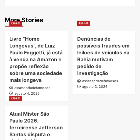
More Stories
Geral
Geral
Livro “Homo
Denúncias de
Longevus”, de Luiz
possíveis fraudes em
Paulo Foggetti, já está
leilões de veículos na
à venda na Amazon e
Bahia motivam
propõe reflexão
pedido de
sobre uma sociedade
investigação
mais longeva
assessoriadefamosos
agosto 3, 2026
assessoriadefamosos
agosto 4, 2026
Geral
Atual Mister São
Paulo 2026,
ferreirense Jefferson
Santos disputa o