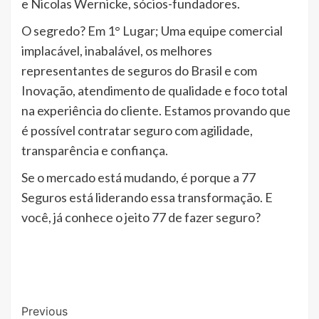
e Nicolas Wernicke, sócios-fundadores.
O segredo? Em 1° Lugar; Uma equipe comercial
implacável, inabalável, os melhores
representantes de seguros do Brasil e com
Inovação, atendimento de qualidade e foco total
na experiência do cliente. Estamos provando que
é possível contratar seguro com agilidade,
transparência e confiança.
Se o mercado está mudando, é porque a 77
Seguros está liderando essa transformação. E
você, já conhece o jeito 77 de fazer seguro?
Post
Previous