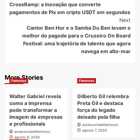
CrossRamp: a inovação que converte
Navigation
pagamentos de Pix em cripto USDT em segundos
Next
Cantor Ben Hur e o Samba Du Ben levam o
melhor do pagode para o Cruzeiro On Board
Festival: uma trajetória de talento que agora
navega em alto-mar
More Stories
Famosos
Famosos
Walter Gabriel revela
Gilberto Gil relembra
como a imprensa
Preta Gil e destaca
pode transformar a
força do legado
imagem de empresas
deixado pela filha
e profissionais
assessoriadefamosos
agosto 7, 2026
assessoriadefamosos
agosto 8, 2026