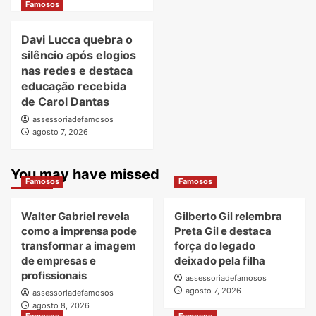
Famosos
Davi Lucca quebra o
silêncio após elogios
nas redes e destaca
educação recebida
de Carol Dantas
assessoriadefamosos
agosto 7, 2026
You may have missed
Famosos
Famosos
Walter Gabriel revela
Gilberto Gil relembra
como a imprensa pode
Preta Gil e destaca
transformar a imagem
força do legado
de empresas e
deixado pela filha
profissionais
assessoriadefamosos
agosto 7, 2026
assessoriadefamosos
agosto 8, 2026