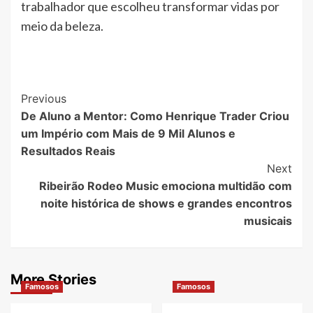
trabalhador que escolheu transformar vidas por
meio da beleza.
Post
Previous
De Aluno a Mentor: Como Henrique Trader Criou
Navigation
um Império com Mais de 9 Mil Alunos e
Resultados Reais
Next
Ribeirão Rodeo Music emociona multidão com
noite histórica de shows e grandes encontros
musicais
More Stories
Famosos
Famosos