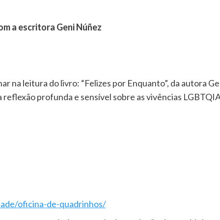
om a escritora Geni Núñez
ar na leitura do livro: “Felizes por Enquanto”, da autora 
a reflexão profunda e sensível sobre as vivências LGBTQI
dade/oficina-de-quadrinhos/