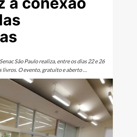
z a conexão
das
nas
enac São Paulo realiza, entre os dias 22 e 26
 livros. O evento, gratuito e aberto …