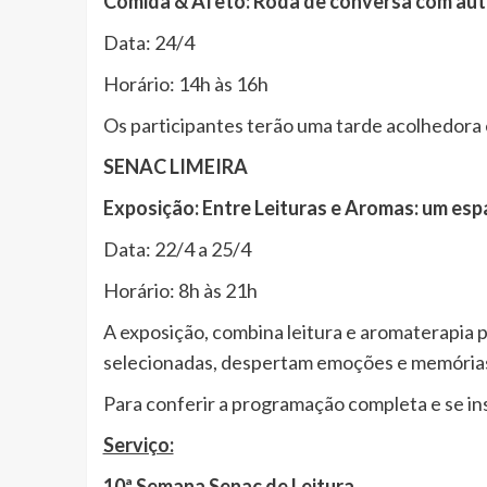
Comida & Afeto: Roda de conversa com aut
Data: 24/4
Horário: 14h às 16h
Os participantes terão uma tarde acolhedora
SENAC LIMEIRA
Exposição: Entre Leituras e Aromas: um espa
Data: 22/4 a 25/4
Horário: 8h às 21h
A exposição, combina leitura e aromaterapia p
selecionadas, despertam emoções e memórias, 
Para conferir a programação completa e se in
Serviço:
10ª Semana Senac de Leitura