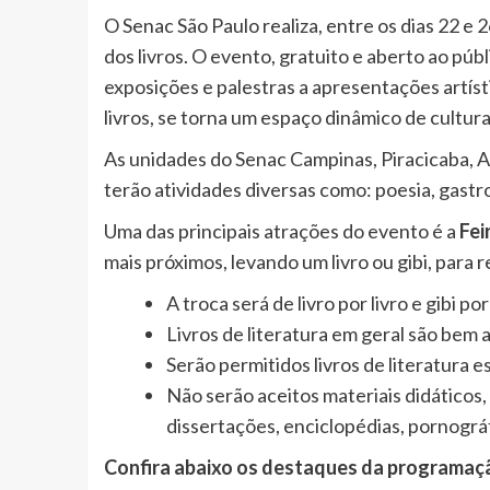
O Senac São Paulo realiza, entre os dias 22 e 
dos livros. O evento, gratuito e aberto ao pú
exposições e palestras a apresentações artísti
livros, se torna um espaço dinâmico de cultur
As unidades do Senac Campinas, Piracicaba, Am
terão atividades diversas como: poesia, gastr
Uma das principais atrações do evento é a
Fei
mais próximos, levando um livro ou gibi, para r
A troca será de livro por livro e gibi por
Livros de literatura em geral são bem 
Serão permitidos livros de literatura est
Não serão aceitos materiais didáticos, l
dissertações, enciclopédias, pornográfic
Confira abaixo os destaques da programaçã