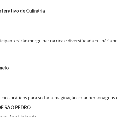
terativo de Culinária
cipantes irão mergulhar na rica e diversificada culinária b
rmelo
cícios práticos para soltar a imaginação, criar personagen
DE SÃO PEDRO