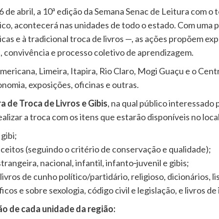
26 de abril, a 10ª edição da Semana Senac de Leitura com o 
blico, acontecerá nas unidades de todo o estado. Com uma 
cas e à tradicional troca de livros —, as ações propõem exp
a, convivência e processo coletivo de aprendizagem.
ericana, Limeira, Itapira, Rio Claro, Mogi Guaçu e o Cent
onomia, exposições, oficinas e outras.
ra de Troca de Livros e Gibis
, na qual público interessado 
ealizar a troca com os itens que estarão disponíveis no loca
 gibi;
aceitos (seguindo o critério de conservação e qualidade);
rangeira, nacional, infantil, infanto‐juvenil e gibis;
ivros de cunho político/partidário, religioso, dicionários, 
os e sobre sexologia, código civil e legislação, e livros de
o de cada unidade da região: