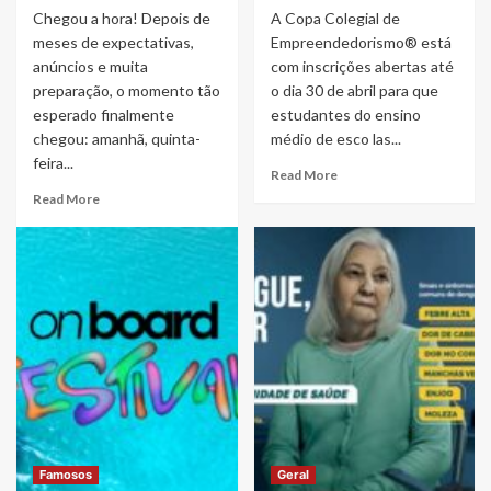
Chegou a hora! Depois de
A Copa Colegial de
meses de expectativas,
Empreendedorismo® está
anúncios e muita
com inscrições abertas até
preparação, o momento tão
o dia 30 de abril para que
esperado finalmente
estudantes do ensino
chegou: amanhã, quinta-
médio de esco las...
feira...
Read
Read More
more
Read
Read More
about
more
Copa
about
Colegial
Contagem
quer
regressiva
impactar
encerrando:
300
é
mil
amanhã
jovens
o
com
embarque
foco
para
em
o
IA,
Cruzeiro
criatividade
On
Famosos
Geral
e
Board