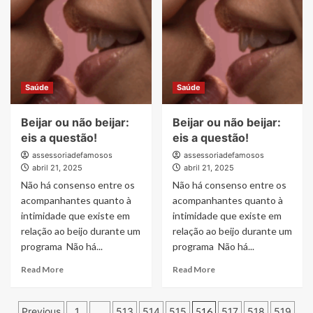
traz
o
a
Samba
conexão
Du
entre
Ben
convivência
levam
e
o
os
melhor
Saúde
Saúde
espaços
do
das
pagode
bibliotecas,
Beijar ou não beijar:
Beijar ou não beijar:
para
na
o
eis a questão!
eis a questão!
região
Cruzeiro
assessoriadefamosos
assessoriadefamosos
de
On
abril 21, 2025
abril 21, 2025
Campinas
Board
Não há consenso entre os
Não há consenso entre os
Festival:
acompanhantes quanto à
acompanhantes quanto à
uma
intimidade que existe em
intimidade que existe em
trajetória
de
relação ao beijo durante um
relação ao beijo durante um
talento
programa Não há...
programa Não há...
que
Read
Read
agora
Read More
Read More
more
more
navega
about
about
em
Paginação
Beijar
Beijar
alto-
Previous
1
…
513
514
515
516
517
518
519