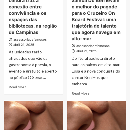
Leitura traz a
Samba Du Ben levam
aguardado
conexão entre
o melhor do pagode
do
convivência e os
para o Cruzeiro On
ano!
espaços das
Board Festival: uma
bibliotecas, na região
trajetória de talento
de Campinas
que agora navega em
alto-mar
assessoriadefamosos
abril 21, 2025
assessoriadefamosos
abril 21, 2025
As unidades terão
atividades que vão da
Do litoral paulista direto
gastronomia à poesia, o
para os palcos em alto-mar.
evento é gratuito e aberto
Essa é a nova conquista do
ao público O Senac...
cantor Ben Hur, que
embarca...
Read
Read More
more
Read
Read More
about
more
10ª
about
Semana
Cantor
Senac
Ben
de
Hur
Leitura
e