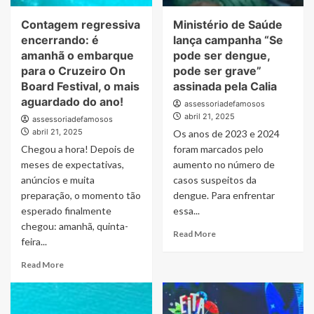
prêmio
Festival,
no
Contagem regressiva
Ministério de Saúde
o
Vale
mais
encerrando: é
lança campanha “Se
do
aguardado
amanhã o embarque
pode ser dengue,
Silício
do
para o Cruzeiro On
pode ser grave”
ano!
Board Festival, o mais
assinada pela Calia
aguardado do ano!
assessoriadefamosos
abril 21, 2025
assessoriadefamosos
abril 21, 2025
Os anos de 2023 e 2024
Chegou a hora! Depois de
foram marcados pelo
meses de expectativas,
aumento no número de
anúncios e muita
casos suspeitos da
preparação, o momento tão
dengue. Para enfrentar
esperado finalmente
essa...
chegou: amanhã, quinta-
Read
Read More
feira...
more
about
Read
Read More
Ministério
more
de
about
Saúde
Contagem
lança