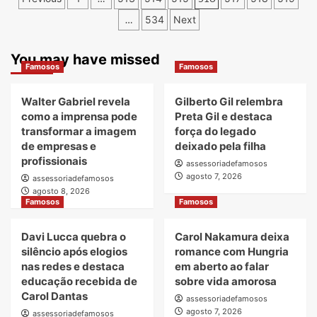
ou
ou
mar
de
…
534
Next
não
não
beijar:
beijar:
posts
eis
eis
You may have missed
a
a
Famosos
Famosos
questão!
questão!
Walter Gabriel revela
Gilberto Gil relembra
como a imprensa pode
Preta Gil e destaca
transformar a imagem
força do legado
de empresas e
deixado pela filha
profissionais
assessoriadefamosos
agosto 7, 2026
assessoriadefamosos
agosto 8, 2026
Famosos
Famosos
Davi Lucca quebra o
Carol Nakamura deixa
silêncio após elogios
romance com Hungria
nas redes e destaca
em aberto ao falar
educação recebida de
sobre vida amorosa
Carol Dantas
assessoriadefamosos
agosto 7, 2026
assessoriadefamosos