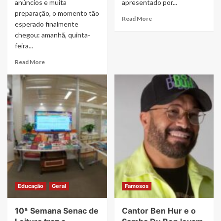
anúncios e muita
apresentado por...
preparação, o momento tão
Read
Read More
esperado finalmente
more
chegou: amanhã, quinta-
about
feira...
Fofoquito
invade
Read
Read More
os
more
bastidores
about
do
Contagem
programa
regressiva
“Eita
encerrando:
Lucas”
é
do
amanhã
SBT
o
embarque
para
o
Cruzeiro
On
Educação
Geral
Famosos
Board
Festival,
10ª Semana Senac de
Cantor Ben Hur e o
o
mais