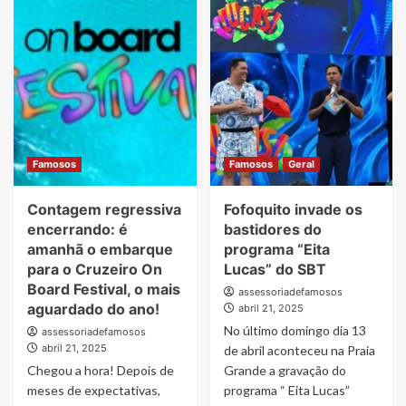
regressiva
campanha
encerrando:
“Se
é
pode
amanhã
ser
o
dengue,
embarque
pode
para
ser
o
grave”
Cruzeiro
assinada
On
Famosos
Famosos
Geral
pela
Board
Calia
Festival,
Contagem regressiva
Fofoquito invade os
o
mais
encerrando: é
bastidores do
aguardado
amanhã o embarque
programa “Eita
do
para o Cruzeiro On
Lucas” do SBT
ano!
Board Festival, o mais
assessoriadefamosos
aguardado do ano!
abril 21, 2025
No último domingo dia 13
assessoriadefamosos
abril 21, 2025
de abril aconteceu na Praia
Chegou a hora! Depois de
Grande a gravação do
meses de expectativas,
programa “ Eita Lucas”