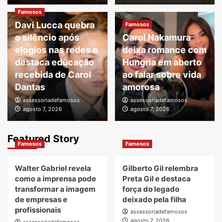
Famosos
Davi Lucca quebra
Famosos
o silêncio após
Carol Nakamura
elogios nas redes e
deixa romance com
destaca educação
Hungria em aberto
recebida de Carol
ao falar sobre vida
Dantas
amorosa
assessoriadefamosos
assessoriadefamosos
agosto 7, 2026
agosto 7, 2026
Featured Story
Famosos
Famosos
Walter Gabriel revela
Gilberto Gil relembra
como a imprensa pode
Preta Gil e destaca
transformar a imagem
força do legado
de empresas e
deixado pela filha
profissionais
assessoriadefamosos
agosto 7, 2026
assessoriadefamosos