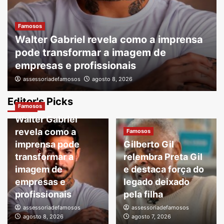
Famosos
Walter Gabriel revela como a imprensa
pode transformar a imagem de
empresas e profissionais
assessoriadefamosos
agosto 8, 2026
Editor's Picks
Famosos
Walter Gabriel
revela como a
Famosos
imprensa pode
Gilberto Gil
transformar a
relembra Preta Gil
imagem de
e destaca força do
empresas e
legado deixado
profissionais
pela filha
assessoriadefamosos
assessoriadefamosos
agosto 8, 2026
agosto 7, 2026