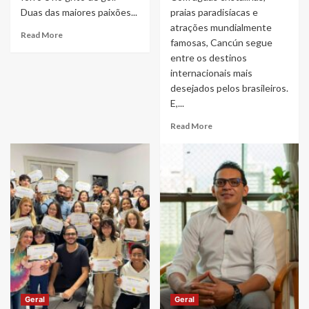
Duas das maiores paixões...
praias paradisíacas e
atrações mundialmente
Read
Read More
famosas, Cancún segue
more
entre os destinos
about
Ambev
internacionais mais
mantém
desejados pelos brasileiros.
viva
E,...
a
Read
tradição
Read More
more
dos
about
maiores
Brasileiros
São
em
Joões
Cancún
do
ultrapassa
Norte
80
e
mil
Nordeste
turistas
em
atendidos
ano
e
de
se
Copa
consolida
do
Geral
Geral
como
Mundo