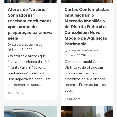
referência
Atores de “Jovens
Cartas Contempladas
para
brasileiros
Sonhadores”
Impulsionam o
no
recebem certificados
Mercado Imobiliário
Caribe
após curso de
do Distrito Federal e
Mexicano
preparação para nova
Consolidam Novo
série
Modelo de Aquisição
Patrimonial
assessoriadefamosos
junho 18, 2026
assessoriadefamosos
junho 17, 2026
Os atores e atrizes que
integram o elenco da série
O mercado imobiliário do
infanto-juvenil “Jovens
Distrito Federal vive um
Sonhadores” celebraram
dos momentos mais
uma importante conquista
dinâmicos de sua história
ao receberem seus...
recente. Entre os fatores
que...
Read
Read More
more
Read
Read More
about
more
Atores
about
de
Cartas