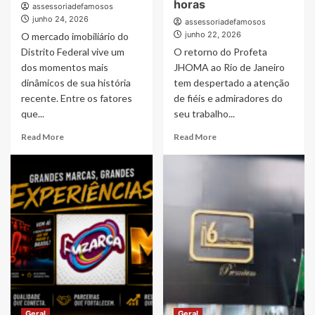
horas
assessoriadefamosos
junho 24, 2026
assessoriadefamosos
junho 22, 2026
O mercado imobiliário do
Distrito Federal vive um
O retorno do Profeta
dos momentos mais
JHOMA ao Rio de Janeiro
dinâmicos de sua história
tem despertado a atenção
recente. Entre os fatores
de fiéis e admiradores do
que...
seu trabalho...
Read
Read
Read More
Read More
more
more
about
about
Cartas
Profeta
Contempladas
JHOMA
do
volta
Grupo
ao
capital
Rio
DF
de
Impulsionam
Janeiro
o
e
Mercado
intensifica
Imobiliário
ações
do
de
Geral
Geral