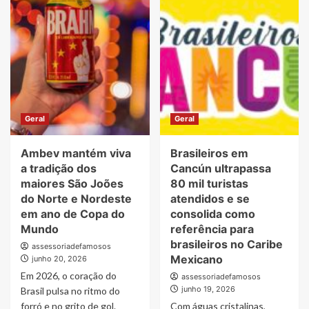
organização
aposta
da
em
Mansão
luxo,
Tô
exclusividade
Na
e
Fama
atendimento
personalizado
para
redefinir
Geral
Geral
os
clubes
Ambev mantém viva
Brasileiros em
de
tiro
a tradição dos
Cancún ultrapassa
no
maiores São Joões
80 mil turistas
Brasil
do Norte e Nordeste
atendidos e se
em ano de Copa do
consolida como
Mundo
referência para
brasileiros no Caribe
assessoriadefamosos
Mexicano
junho 20, 2026
Em 2026, o coração do
assessoriadefamosos
junho 19, 2026
Brasil pulsa no ritmo do
forró e no grito de gol.
Com águas cristalinas,