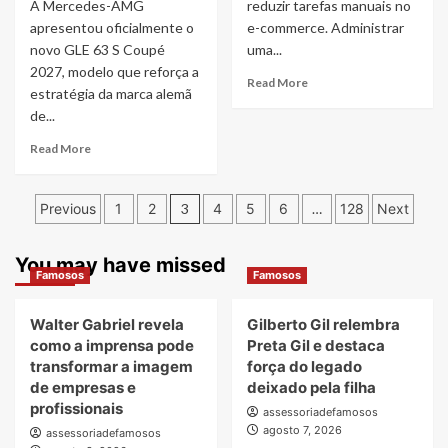
A Mercedes-AMG
reduzir tarefas manuais no
apresentou oficialmente o
e-commerce. Administrar
novo GLE 63 S Coupé
uma...
2027, modelo que reforça a
Read
Read More
estratégia da marca alemã
more
de...
about
Toca
Read
Read More
aposta
more
em
about
agentes
Paginação
Coluna
Previous
1
2
3
4
5
6
…
128
Next
de
Super
de
IA
Carros
para
com
You may have missed
posts
simplificar
Famosos
Famosos
Wilker
a
Manoel
rotina
Soares:
Walter Gabriel revela
Gilberto Gil relembra
de
Novo
como a imprensa pode
Preta Gil e destaca
lojas
Mercedes-
transformar a imagem
força do legado
virtuais
AMG
de empresas e
deixado pela filha
GLE
profissionais
63
assessoriadefamosos
S
agosto 7, 2026
assessoriadefamosos