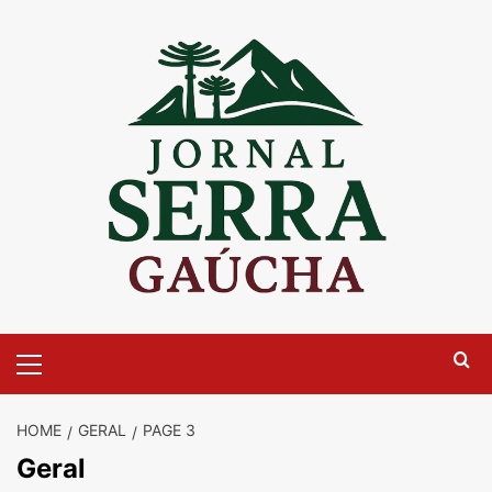
Skip
to
content
Primary
Menu
HOME
GERAL
PAGE 3
Geral