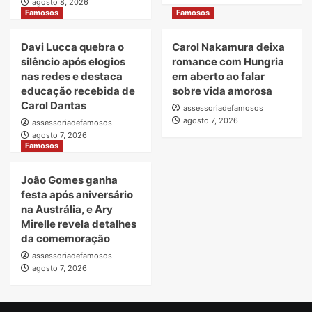
Coupé
agosto 8, 2026
Famosos
Famosos
2027
chega
para
Davi Lucca quebra o
Carol Nakamura deixa
redefinir
silêncio após elogios
romance com Hungria
o
nas redes e destaca
em aberto ao falar
conceito
educação recebida de
sobre vida amorosa
de
Carol Dantas
SUV
assessoriadefamosos
esportivo
agosto 7, 2026
assessoriadefamosos
agosto 7, 2026
Famosos
João Gomes ganha
festa após aniversário
na Austrália, e Ary
Mirelle revela detalhes
da comemoração
assessoriadefamosos
agosto 7, 2026