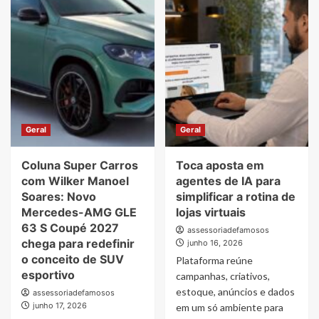
“Jovens
Contempladas
Sonhadores”
Impulsionam
recebem
o
certificados
Mercado
após
Imobiliário
curso
do
de
Distrito
preparação
Federal
para
e
nova
Consolidam
Geral
Geral
série
Novo
Modelo
Coluna Super Carros
Toca aposta em
de
Aquisição
com Wilker Manoel
agentes de IA para
Patrimonial
Soares: Novo
simplificar a rotina de
Mercedes-AMG GLE
lojas virtuais
63 S Coupé 2027
assessoriadefamosos
chega para redefinir
junho 16, 2026
o conceito de SUV
Plataforma reúne
esportivo
campanhas, criativos,
estoque, anúncios e dados
assessoriadefamosos
junho 17, 2026
em um só ambiente para