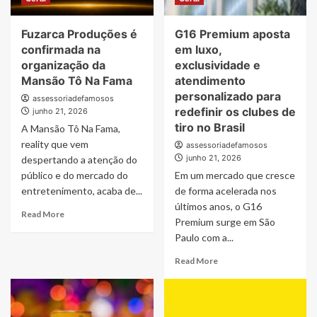
Distrito
evangelização
Federal
e
Fuzarca Produções é
G16 Premium aposta
e
apoio
Consolidam
espiritual
confirmada na
em luxo,
Novo
por
organização da
exclusividade e
Modelo
meio
Mansão Tô Na Fama
atendimento
de
do
personalizado para
assessoriadefamosos
Aquisição
projeto
redefinir os clubes de
junho 21, 2026
Patrimonial
de
tiro no Brasil
A Mansão Tô Na Fama,
oração
e
reality que vem
assessoriadefamosos
acolhimento
junho 21, 2026
despertando a atenção do
que
público e do mercado do
Em um mercado que cresce
funciona
entretenimento, acaba de...
de forma acelerada nos
24
últimos anos, o G16
horas
Read
Read More
Premium surge em São
more
Paulo com a...
about
Fuzarca
Read
Read More
Produções
more
é
about
confirmada
G16
na
Premium